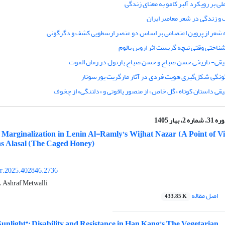
ملی بر رویکرد آلبر کامو به معنای زندگی
و زندگی در شعر معاصر ایران
شعر از پروین اعتصامی بر اساس دو عنصر ارسطویی کشف و دگرگونی
شناختی وقتی نیچه گریست اثر اروین یالوم
یقی- تاریخی حسن صباح و حسن صباح بارتول در رمان الموت
نگی شکل‌گیری هویت فردی در آثار مارگریت یورسونار
قی داستان کوتاه «گل خاص» از منصور یاقوتی و «دلتنگی» از چخوف
3، شماره 2، بهار 1405
d Marginalization in Lenin Al-Ramly’s Wijhat Nazar (A Point of 
as Alasal (The Caged Honey)
or.2025.402846.2736
 Ashraf Metwalli
اصل مقاله
433.85 K
 Sunlight”: Disability and Resistance in Han Kang’s The Vegetarian