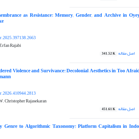
embrance as Resistance: Memory, Gender, and Archive in Oyey
xe
or.2025.397138.2663
 Erfan Rajabi
اصل مقاله
341.52 K
ered Violence and Survivance: Decolonial Aesthetics in Too Afraid
rmann
or.2026.410944.2813
W. Christopher Rajasekaran
اصل مقاله
451.61 K
y Genre to Algorithmic Taxonomy: Platform Capitalism in Indon