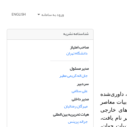
ورود به سامانه
ENGLISH
شناسنامه نشریه
صاحب امتیاز
دانشگاه تهران
مدیر مسئول
جان اله کریمی مطهر
سردبیر
علی سلامی
س، داوری‌شده
مدیر داخلی
بیات معاصر
مهرگان رضائیان
عنوان مجله زبان‌های خارجی
هیات تحریریه بین المللی
 نام یافت،
جرالد پرینس
یات‌ جهان،