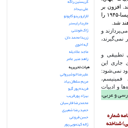
کریستین راگه
ن پس از ۱۹۴۵ منتشر می‌کند. افزون بر
علی بهداد
این، مطالعات بدیع که از پشتوانه نظری برخوردارند و الگوهای انتقادیِ پسا-۱۹۴۵ را
لازارو رینو کاپوتو
مارینا رئیسنر
هند شد.
ژاک فونتنی
ً توجه داشته باشید که مطالعاتی که صرفاً به ادبیات پیش از ۱۹۴۵ می‌پردازند و
زریدا محمد دان
نمی‌گیرند،
آیه اخوی
ماجد علادیله
 تطبیقی و
زاهد منیر عامر
ی جاری این
هیات تحریریه
ود نمی‌شود:
علیرضا انوشیروانی
، فمینیسم،
مریم سلطان بیاد
 و ادبیات‌
فریده پور گیو
رسی و عربی،
بهزاد پورقریب
محمدرضا فارسیان
حمید رضا شعیری
ز تاریخ1398/02/09 طبق آیین نامه شماره
حسن فروغی
لمی) شناخته
ژاله کهنمویی پور