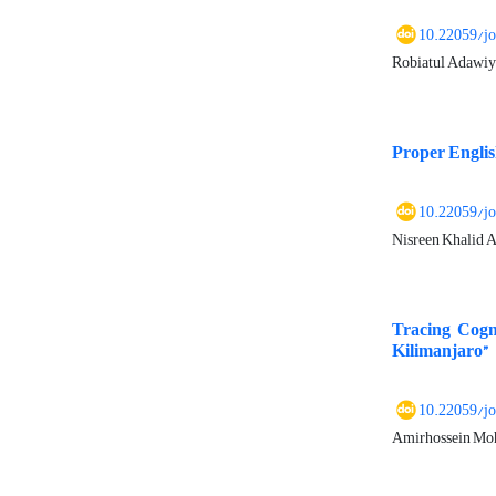
10.22059/j
Robiatul Adawi
Proper Englis
10.22059/j
Nisreen Khalid A
Tracing Cogni
Kilimanjaro”
10.22059/j
Amirhossein Mo