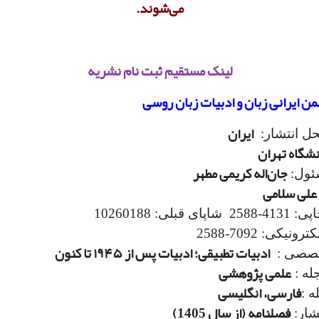
می‌شوند.
لینک مستقیم ثبت نام نشریه
من ایرانی زبان و ادبیات زبان روسی
ایران
ل انتشار:
نشگاه تهران
جان‌اله کریمی مطهر
ئول:
علی سلامی
ی قبلی: 10260188
نیکی: 7092-2588
ادبیات تطبیقی؛ ادبیات پس از ۱۹۴۵ تا کنون
خصصی :
علمی پژوهشی
جله :
فارسی، انگلیسی
ه :
فصلنامه (از سال 1405)
شار: