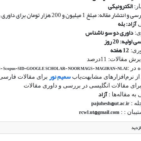
الکترونیکی
ار:
قاله: مبلغ 1 میلیون و 200 هزار تومان برای داوری و چاپ مقالات
آزاد: بله
ی
داوری دو سو ناشناس
ی:
ولیه: 20 روز
12 هفته
وری:
 مقالات: 11درصد
 در :
C- Scopus-SID-GOOGLE SCHOLAR- NOOR MAGS- MAGIRAN-NLAI
سمیم نور
از نرم‌افزارهای مشابهت‌یاب
برای مقالات فارسی و
رای مقالات انگلیسی در بررسی و داوری مقالات
آزاد
ه مقاله‌ها :
pajuhesh@ut.ac.ir
له :
rcwl.ut@gmail.com
یبان : :
ازدید