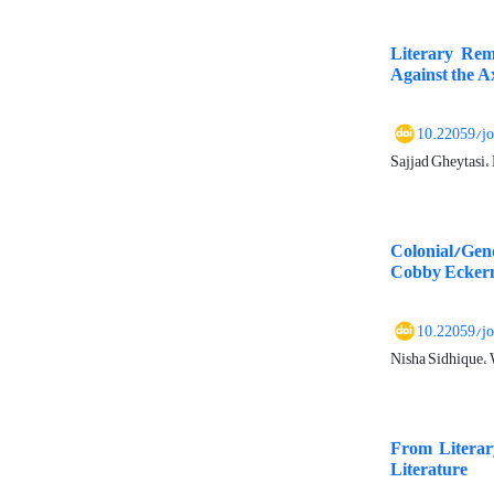
Literary Rem
Against the A
10.22059/j
Sajjad Gheytasi،
Colonial/Gend
Cobby Ecke
10.22059/j
Nisha Sidhique، 
From Literar
Literature