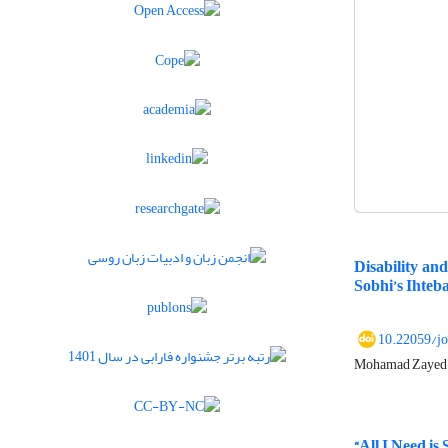
Disability an
Sobhi’s Ihteb
10.22059/j
Mohamad Zayed،
“All I Need is