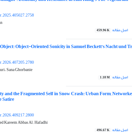
or.2025.405027.2758
an
اصل مقاله
459.96 K
Object: Object-Oriented Sonicity in Samuel Beckett’s Nacht und 
or.2026.407205.2780
uri، Sana Ghorbanie
اصل مقاله
1.18 M
ity and the Fragmented Self in Snow Crash: Urban Form, Networked
 Satire
or.2026.409217.2800
eed Kareem Abbas Al. Hafadhi
اصل مقاله
496.67 K