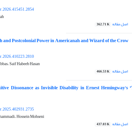
or.2026.415451.2854
yah
اصل مقاله
362.71 K
h and Postcolonial Power in Americanah and Wizard of the Crow
or.2026.410223.2810
bbas، Saif Habeeb Hasan
اصل مقاله
466.53 K
tive Dissonance as Invisible Disability in Ernest Hemingway’s
or.2025.402931.2735
hammadi، Hossein Mohseni
اصل مقاله
437.03 K