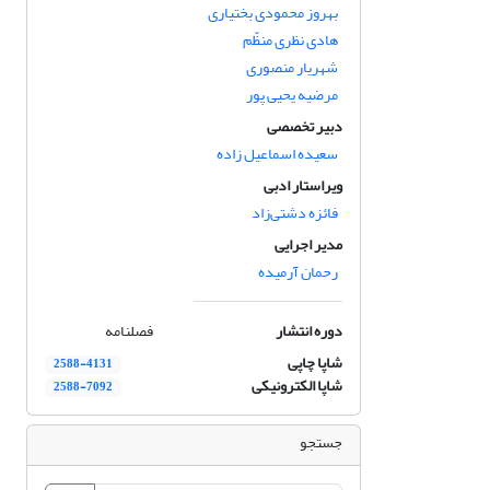
بهروز محمودی بختیاری
هادی نظری منظّم
شهریار منصوری
مرضیه یحیی پور
دبیر تخصصی
سعیده اسماعیل زاده
ویراستار ادبی
فائزه دشتی‌زاد
مدیر اجرایی
رحمان آرمیده
دوره انتشار
فصلنامه
شاپا چاپی
2588-4131
شاپا الکترونیکی
2588-7092
جستجو