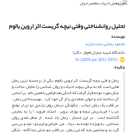
تحلیل روانشناختی وقتی نیچه گریست اثر اروین یالوم
نویسنده
محمود رضایی دشت ارژنه
دانشگاه شهید چمران اهواز، دکترا
10.22059/jor.2012.29331
چکیده
رمان و قتی نیچه گریست، اثر اروین یالوم، یکی از برجسته ‌ترین رمان‌
هایی است که به نیکی پیوند ادبیات و روان ‌شناسی را نمایان ساخت و
چنان مورد توجه قرار گرفت که اندکی بعد فیلمی با همین نام ، بر اساس
آن ساخته شد و جوایز متعددی را از آن خود کرد . نویسندة این رمان ،
در قالب یک رمان جذاب ، چگونگی درمان روان ‌نژندی دو تن از نوابغ
غرب ( فریدریش نیچه و یوزف‌ برویر ، استاد فروید ) را به نمایش
گذاشته است . در این جستار ، رمان یاد شده ، از منظر نقدی روان‌
شناختی ، به ویژه با توجه به « نهاد ، من ، فرامن و لیبیدو » نقد و بررسی
گرد ید و مشخص شد که این رمان ، در قالب دو بخش جدا گانه ، شکل