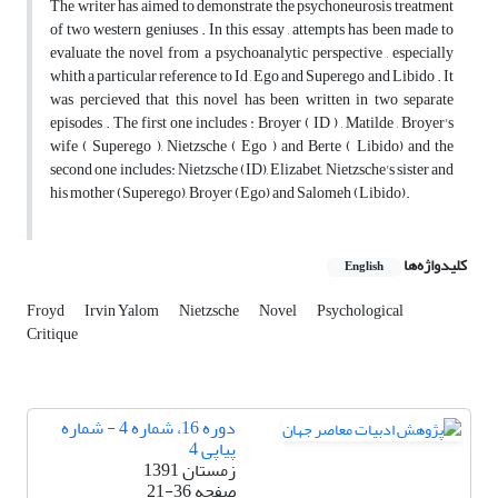
The writer has aimed to demonstrate the psychoneurosis treatment
of two western geniuses . In this essay , attempts has been made to
evaluate the novel from a psychoanalytic perspective , especially
whith a particular reference to Id , Ego and Superego and Libido . It
was percieved that this novel has been written in two separate
episodes . The first one includes : Broyer ( ID ) , Matilde , Broyer's
wife ( Superego ), Nietzsche ( Ego ) and Berte ( Libido) and the
second one includes: Nietzsche (ID), Elizabet, Nietzsche's sister and
his mother (Superego), Broyer (Ego) and Salomeh (Libido).
کلیدواژه‌ها
English
Froyd
Irvin Yalom
Nietzsche
Novel
Psychological
Critique
دوره 16، شماره 4 - شماره
پیاپی 4
زمستان 1391
صفحه
21-36