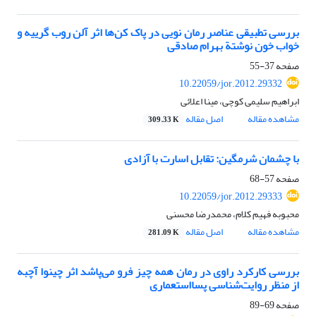
بررسی تطبیقی عناصر رمان نویی در پاک کن‌ها اثر آلن روب گرییه و
خواب خون نوشتة بهرام صادقی
صفحه
37-55
10.22059/jor.2012.29332
ابراهیم سلیمی کوچی، مینا اعلائی
مشاهده مقاله
اصل مقاله
309.33 K
با چشمان شرمگین: تقابل اسارت با آزادی
صفحه
57-68
10.22059/jor.2012.29333
محبوبه فهیم کلام، محمدرضا محسنی
مشاهده مقاله
اصل مقاله
281.09 K
بررسی کارکرد راوی در رمان همه چیز فرو می‌پاشد اثر چینوا آچبه
از منظر روایت‌شناسی پسااستعماری
صفحه
69-89