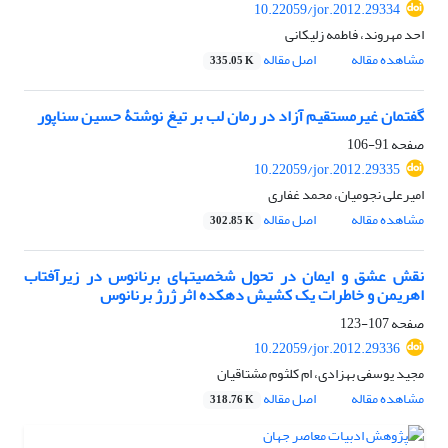
10.22059/jor.2012.29334
احد مهروند، فاطمه زلیکانی
مشاهده مقاله
اصل مقاله
335.05 K
گفتمان غیرمستقیم آزاد در رمان لب بر تیغ نوشتۀ حسین سناپور
صفحه
91-106
10.22059/jor.2012.29335
امیرعلی نجومیان، محمد غفاری
مشاهده مقاله
اصل مقاله
302.85 K
نقش عشق و ایمان در تحول شخصیتهای برنانوس در زیرآفتاب
اهریمن و خاطرات یک کشیش دهکده اثر ژرژ برنانوس
صفحه
107-123
10.22059/jor.2012.29336
مجید یوسفی بهزادی، ام کلثوم مشتاقیان
مشاهده مقاله
اصل مقاله
318.76 K