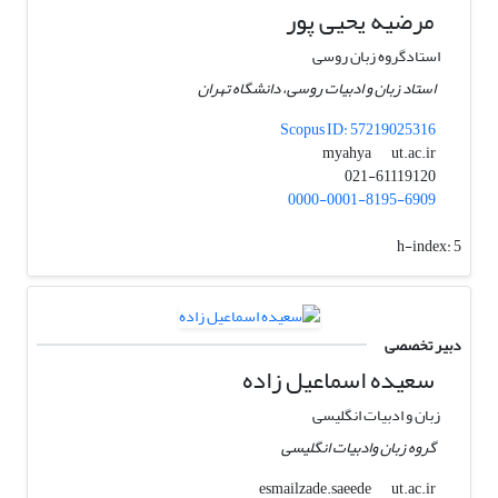
مرضیه یحیی پور
استادگروه زبان روسی
استاد زبان و ادبیات روسی، دانشگاه تهران
Scopus ID: 57219025316
ut.ac.ir
myahya
021-61119120
0000-0001-8195-6909
h-index:
5
دبیر تخصصی
سعیده اسماعیل زاده
زبان و ادبیات انگلیسی
گروه زبان وادبیات انگلیسی
ut.ac.ir
esmailzade.saeede