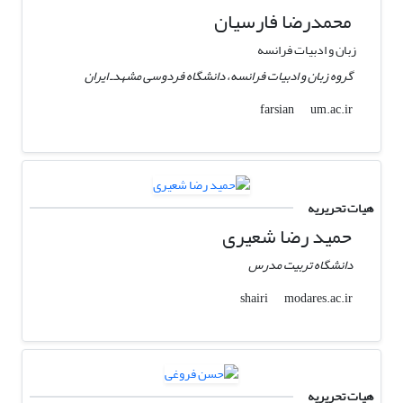
محمدرضا فارسیان
زبان و ادبیات فرانسه
گروه زبان و ادبیات فرانسه، دانشگاه فردوسی مشهدـ ایران
um.ac.ir
farsian
هیات تحریریه
حمید رضا شعیری
دانشگاه تربیت مدرس
modares.ac.ir
shairi
هیات تحریریه