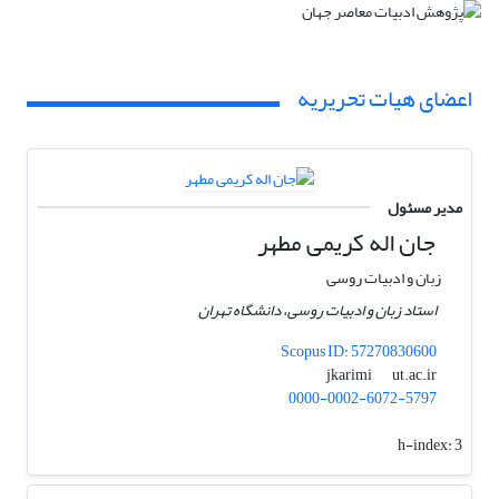
اعضای هیات تحریریه
مدیر مسئول
جان اله کریمی مطهر
زبان و ادبیات روسی
استاد زبان و ادبیات روسی، دانشگاه تهران
Scopus ID: 57270830600
ut.ac.ir
jkarimi
0000-0002-6072-5797
h-index:
3