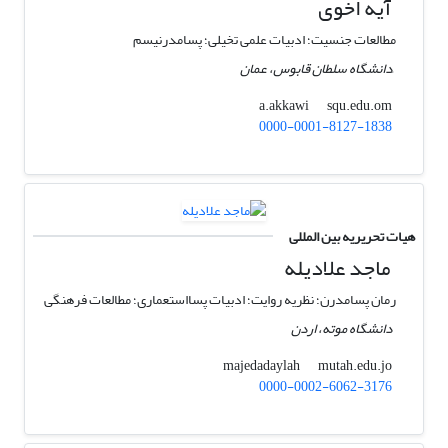
آیه اخوی
مطالعات جنسیت؛ ادبیات علمی تخیلی؛ پسامدرنیسم
ِدانشگاه سلطان قابوس، عمان
squ.edu.om
a.akkawi
0000-0001-8127-1838
هیات تحریریه بین المللی
ماجد علادیله
رمان پسامدرن؛ نظریه روایت؛ ادبیات پسااستعماری؛ مطالعات فرهنگی
دانشگاه موته، اردن
mutah.edu.jo
majedadaylah
0000-0002-6062-3176