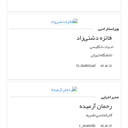
ویراستار ادبی
فائزه دشتی‌زاد
ادبیات انگلیسی
دانشگاه تهران
ut.ac.ir
fz.dashtizad
مدیر اجرایی
رحمان آرمیده
کارشناسی نشریه
ut.ac.ir
r_aramide