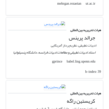
ut.ac.ir
mehrgan.rezaeian
هیات تحریریه بین المللی
جرالد پرینس
ادبیات تطبیقی، نظریه‌پرداز آمریکایی
استاد ادبیات تطبیقی و مطالعات ادبیات فرانسه، دانشگاه پنسیلوانیا
babel.ling.upenn.edu
gprince
h-index:
39
هیات تحریریه بین المللی
کریستین راگه
استاد ترجمه شناسی دانشگاه پاریس 3، فرانسه