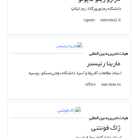
دانشگاه رم تورورگاتا، رم، ایتالیا
uniroma2.it
caputo
هیات تحریریه بین المللی
مارینا رئیسنر
استاد مطالعات آفریقا و آسیا، دانشگاه دولتی مسکو، روسیه
iaas.msu.ru
office
هیات تحریریه بین المللی
ژاک فونتنی
استاد دانشگاه لیموژ فرانسه