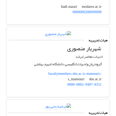
modares.ac.ir
hadi.nazari
0000000280699098
هیات تحریریه
شهریار منصوری
ادبیات معاصر ایرلند
گروه زبان و ادبیات انگلیسی، دانشگاه شهید بهشتی
facultymembers.sbu.ac.ir/mansouri/
sbu.ac.ir
s_mansouri
0000-0002-9497-8311
هیات تحریریه