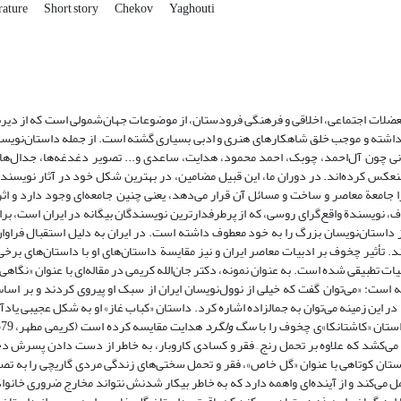
rature
Short story
Chekov
Yaghouti
معضلات اجتماعی، اخلاقی و فرهنگی فرودستان، از موضوعات جهان‌شمولی است که از دیرب
 داشته و موجب خلق شاهکارهای هنری و ادبی بسیاری گشته است. از جمله داستان‌نوی
انی چون آل‌احمد، چوبک، احمد محمود، هدایت، ساعدی و... تصویر دغدغه‌ها، جدال‌ه
 منعکس کرده‌اند. در دوران ما، این قبیل مضامین، در بهترین شکل خود در آثار نویسند
 جامعة معاصر و ساخت و مسائل آن قرار می‌دهد، یعنی چنین جامعه‌ای وجود دارد و اثر 
 تحلیل آن بپردازد» (سیدحسینی، 1381، 280). آنتوان چخوف، نویسندة واقع‌گرای روسی، که از پرطرفدارترین نویسندگان بیگانه در ایران ا
ز داستان‌نویسان بزرگ را به خود معطوف داشته است. در ایران به دلیل استقبال فراوان 
. تأثیر چخوف بر ادبیات معاصر ایران و نیز مقایسة داستان‌های او با داستان‌های برخی
بیقی شده است. به عنوان نمونه، دکتر جان‌الله کریمی در مقاله‌ای با عنوان «نگاهی به
ته است: «می‌توان گفت که خیلی از نوول‌نویسان ایران از سبک او پیروی کردند و بر ا
این زمینه می‌توان به جمالزاده اشاره کرد. داستان «کباب غاز» او به شکل عجیبی یادآ
سگ ولگرد
می‌کشد که علاوه بر تحمل رنج ِ فقر و کسادی کاروبار، به خاطر از دست دادن پسرش د
ان کوتاهی با عنوان «گل خاص»، فقر و تحمل سختی‌های زندگی مردی گاریچی را به تص
تحمل می‌کند و از آینده‌ای واهمه دارد که به خاطر بیکار شدنش نتواند مخارج ضروری خانوا