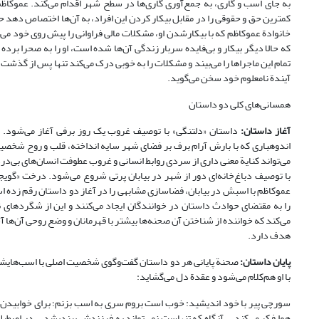
به جای اسب و گاری، به جمع‌آوری گاری‌ها در سطح شهر اقدام می‌کند. عموکاظ
کمترین حق و حقوقی را در مقابل بیکار کردن این افراد، به آن‌ها اختصاص دهد حتی 
خانوادة عموکاظم که با بیکارشدن او، مشکلات مالی فراوانی را پیش روی خود می‌
که حالا دیگر بیکار و بی‌فایده سربار زندگی آن‌ها شده است، او را به صحرا ب
تمام این ماجراها را می‌بیند و مشکلات را به خوبی درک می‌کند تنها پس از گذشت 
آیندة نامعلوم خود سخن می‌گوید.
همسانی‌های کلی دو داستان
آغاز داستان:
داستان «دلتنگی» با توصیف غروب یک روز برفی آغاز می‌شود
اندوهباری که با بارش آرام برف بر فضای شهر سایه انداخته، قلب و روح شخصی
می‌تواند کنایة معنی داری از سردی روابط انسانی و غروب عطوفت انسان‌های بی‌د
با توصیف دباغ‌خانه‌ای دور از شهر در بیابان پرتی شروع می‌شود. درخت «گویج
عموکاظم با اسبش در بیابان، فضاسازی مشابهی را در آغاز دو داستان رقم زده ا
را به مقتضای حوادث داستان در خوانندگان ایجاد می‌کنند و این از شگردها
هدف دارد.
پایان داستان:
صحنة پایانی هر دو داستان گفت‌وگوی شخصیت اصلی با اسب‌هایشان ا
با او هم‌کلام می‌شود و عقدة دل می‌گشاید:
سورچی پیر با خود اندیشید: خوب است بروم سری به اسب بزنم؛ برای خوابیدن ه
هوا فکر می‌کند... آنگاه که تنهاست نمی‌تواند به فرزندش بیندیشد... در اص