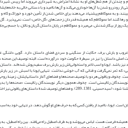
م و چندتن از هم شغل‌های او به نشانة اعتراض به شهرداری می‌روند اما رییس شهردا
از رودررو شدن با آن‌ها خوداری می‌کند و آن‌ها ناامید و با دستانی خالی به خانه‌هایشا
بینند، و به عموکاظم پیشنهاد می‌دهند برای خلاص شدن از تأمین خورد و خوراک و کاه و
رده و رها کنند اما عموکاظم که همیشه قدردان زحمت‌های «گل خاص» است، نمی‌پذیرد. گ
یک روز از بیکارشدنش، می‌میرد و عموکاظم در پایان داستان گریان و نالان، با جسم بی‌ج
. غروب و بارش برف، حکایت از سنگینی و سردی فضای داستان دارد. گویی دلتنگی
ت اصلی داستان را نیز در سیطرة حکومت خود درآورده است، البته توصیف این صحنه د
رد نیز باشد. ایونا و اسب لاغر و استخوانی‌اش زیر بارش برف سفیدپوش شده‌اند. داستا
ی» که ثمر نمی‌گرفت و قناتی که آب خوشی نداشت. تنهایی ایونا با اسبش در زیر بارش 
ست. چخوف و یاقوتی هردو با توصیف صحنه‌ها و فضاهای آغاز داستانها‌یشان، زمینة روحی
ی نویسندگان رئالیستی است. چخوف همچون دیگر نویسندگان رئالیست «صحنه‌ها را بد
می‌کند که خواننده از شناختن آن صحنه‌ها بیشتر با قهرمانان و وضع روحی آن‌ها آشنا شود» (سیدحسینی، 1381، 289). و فضاهای توصیف شدة 
ست. ایونا، ناامید از یافتن کسی که به حرف های او گوش دهد، در تنهایی خود به اسبش 
میشه فرصت هست. لباس می‌پوشد و به طرف اصطبل راه می‌افتد. بین راه اصطبل، به یون
طبل همین که نگاهش به چشم های براق اسب می‌افتد، می‌پرسد: داری نشخوار می‌کنی، خ