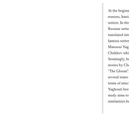
At the beginn
reasons, Iran
writers. In t
Russian write
translated in
famous writer
Mansour Yagh
Chekhov while
Seemingly, he
stories by Ch
"The Gloom" 
several times
terms of stru
Yaghouti been
study aims to
similarities 