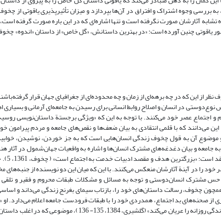
 این گمان را به ذهن متبادر می‌کند که یاقوتی داستان گل خاص را به پیروی از داستا
 به بررسی وجوه اشتراک و افتراق در آن‌ها بپردازد و میزان تأثیرپذیری یاقوتی از چخوف
 تشابه آثارشان صورت نگرفته است و تنها اشاره‌ای که در این باره صورت گرفته است، 
یاقوتی چنین آورده است: «در بهترین داستانش، «گل خاص» از داستان «اندوه» چخوف 
ر از این که در چه برهه‌ای از زمان و چه محدوده‌ای از جغرافیای جهان قرار گرفته‌باشند،
س نوع‌دوستی در انسان و اصلاح روابط انسانی برای رسیدن به جامعه‌ای آرمانی و بسیاری 
اجتماع عصر خود می‌کنند. با توجه به این که «ویژگی برجستة داستان‌نویسی روسیه 
ی رسالت خود را این می‌دانند که با قلمی انتقادی به بیان ضعف‌ها و نقص‌های جامعه و مردم پیرامون 
و موضوع آن به قول چخوف زندگی انسان‌هایی است که به جز خوردن، نوشیدن، خوابید
این نوع نگاه از دریچة ادبیات به جامعه و بیان دغدغه‌های مشترک انسان‌ها و اشاره به واقعیات جهان‌شمول در آث
کوچک در همه جای جهان ملا
خود را در آینة آثارشان منعکس می‌کنند. با این که میان این دو نویسنده از جنبه‌های م
اما حس مشترک انسان‌دوستی و توجه به مسائل و مشکلات طبقات محروم و فقیر و تلقی آ
 همچون چخوف، رسالت داستان‌های خود را، بازتاب سیمای بغرنج زندگی می‌داند و اساسی
از صحنه‌های بد اجتماع، همدردی خود را با طبقات فرودست جامعه اعلام می‌دارد. او «
موفق خود به بیماری‌های انسان و جامعه می‌پردازد و جنبه‌های تراژیک نهفته در زندگی روزانه را عریان می‌کند» (گلشیری، 4