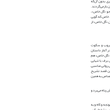
ری بدون آن‌که
ن بازمی‌گردند.
 جو «گل خاص»،
ل خاص که گویی
ان «گل خاص» از
 غروب و سکوت
ر آغاز داستان
ن «گل خاص» هم
برف با تنهایی
 روانی مناسبی
ین قصد تشریح
داستان‌های یاقوتی نیز اختصاص به همین
پناه می‌برد و
جه و کاه و به
وب نشخوار کن،