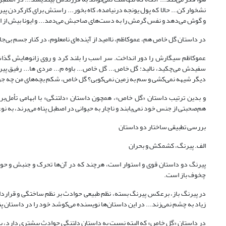
نشخوار کن... حالا که پول یونجه درنیامده، کاه بخور... راستش برای کارکردن پی
و گوش می‌دهد و نفس گرمش را به دست‌های صاحبش می‌دمد... و ایونا بیش از این تاب 
در داستان گل خاص هم، عموکاظم، ناامید از آینده‌ای نامعلوم، در کنار جسم بی‌ج
عموکاظم سیگارش را دور انداخت. سر اسب را بلند کرد و روی زانوهایش گذ
سفیدش می‌چکید، نالید: گل خاص... گل خاص... باوه م... مردی ها... رفیق پ
دیگر شیهه نمی‌کشی و سم به زمین نمی‌کوبی؟ گل خاص، شکم بچه‌های من چه جور سیر
و بدین ترتیب داستان «گل خاص»، همچون داستان «دلتنگی» با ابهامی تأمل‌برا
هم‌صحبتی از جنس خود نمی‌یابند و ناچار به حیوانی در اصطبل پناه می‌برند، به 
بررسی تطبیقی ساختار دو داستان
الف. پیرنگ، کشمکش و بحران
پیرنگ دو داستان قوی و استوار است، هرچند که در آن‌ها تحرک و جنبش و حوا
چخوف باز است.
در پیرنگ باز، برعکس پیرنگ بسته، نظم طبیعی حوادث بر نظم ساختگی و قراردادی
زیاد به چشم نمی‌زند... در این داستان‌ها نویسنده می‌کوشد خود را در داستان پنهان 
در داستان «گل خاص» که البته نسبت به داستان دلتنگی حوادث بیشتری دارد، یاقو