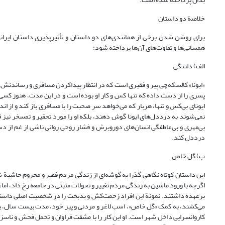
خلاصة دو داستان
برای روشن شدن برخی از همانندی‌های دو داستان و تأثیرپذیری داستان ایرانی
همسانی‌ها و تفاوت‌های آن‌ها پرداخته شود:
الف) دلتنگی
«ایونا» کالسکه‌چی پیر و فقیری است که در انتظار پیداکردن مسافری و رساند
پسری را از دست داده که تنها کس و کار او بوده است و در این مدت، هنوز کسی ر
ایونای بی‌کس و تنها، هربار که می‌خواهد سر صحبت را با مسافری باز کند و از اند
نمی‌شوند به درددل‌های ایونا گوش دهند، بلکه او را مورد تحقیر و تمسخر نیز قر
بی‌مهری و بی‌عاطفگی انسان‌های دوروبرش و فشار روحی روانی ناشی از غم از د
درددل کند.
ب) گل خاص
این داستان کوتاه نگاهی گذرا به گوشه‌ای از زندگی مردم فقیر و محروم حاشیة ش
اگرچه با ورود ماشین به زندگی مردم تغییر و تحولات مثبتی در جامعه رخ داد، اما
برعهده داشتند. نمونة این افراد زحمت‌کش و بدبخت را در شخصیت اصلی داستان، ع
می‌کشند، به کمک «گل خاص»، اسب لاغر و مردنی و پیر خود، مدت بیست سال، باره
کاروانسرایی داخل شهر است. او این کار را با مشقت فراوان و تحمل فحش و ناسزا