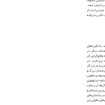
ن دلتنگی چخوف
 را نشان دهد.
عبارتی است از
تأثیر پذیرفته
 با انگیزه‌های
اهداف دیگر، در
واقع‌گرایی آن
خود بپردازند. در
ن و مردن کار
ار هنرمندان بزرگ و
کی بر ارزشمندی آثار ادبی است. چخوف، خود، معتقد است: «بزرگترین هدف و مقصد ادبیات خدمت به اجتماع است» ( چخوف، 1361، 5). چخوف و یاقوتی
ختلف ایدئولوژی
ن‌ها از رسالت
‌ترین مسائل و
در داستان‌های
138، 135- 136)، موضوعی که در اغلب داستان‌های یاقوتی نیز