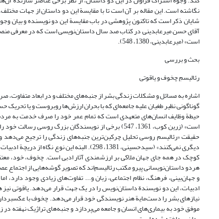
کند. وجوه اشتراک فراوان در این دو داستان، از نظر برخی عناصر سازندة آن‌ها
نگاشته است. این مقاله بر آن است تا با مقایسة این دو داستان از جهات مختلف،
شایان ذکر است که تاکنون پژوهشی در باب مقایسة این دو نویسنده و بیان وجوه
آقای حسن میرعابدینی در کتاب صد سال داستان‌نویسی است که در معرفی منصور 
است» (میرعابدینی، 1380، 548).
بحث و بررسی
رئالیسمِ چخوف و یاقوتی
اشاره به مسائل و مشکلات زندگی بشر از جنبه‌های مختلف و در ابعاد متفاوت، صرف نظ
گوناگونی نظیر طغیان علیه جامعه‌ای که با بحران ارزش‌ها روبروست و یا تحریک ح
حیطة وظایف انسان‌های متعهدی است که تمام عمر خود را صرف خدمت به مردم و 
است» (زرین کوب، 1361، 547) برخی از نویسندگان بزرگ روس
حقیقت «رئالیسم روسی تحلیل چرکین‌ترین جنبه‌های زندگی را ترجیح می‌دهد 
دیگری نمی‌کنند» (سیدحسینی، 1381، 298). البته 
هردو داستان‌نویسانی پیرو مکتب رئالیسم‌اند که تصویر گوشه‌هایی از اجتماع عصر 
و جهان‌بینی، فرهنگ، نظام اجتماعی، زبان و... تفاوت‌های زیادی وجود دارد، 
ادبیات، این دو نویسندة داستان‌نویس را در یک جهت قرار می‌دهد. یاقوتی نیز
نیازهای بشر را دست‌مایة هنر نویسندگی خود قرار می‌دهد. چخوف با عکسبرداری 
بدان پرداخته شده است.