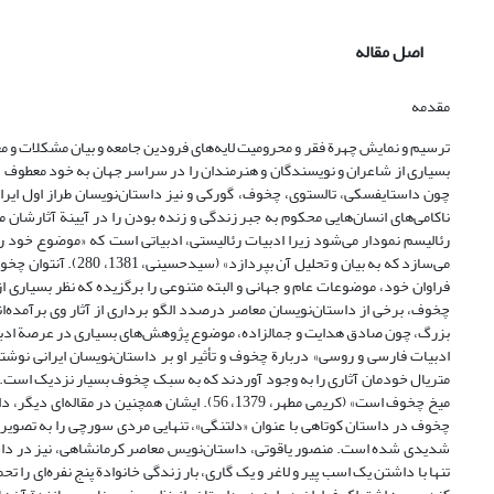
اصل مقاله
مقدمه
ترسیم و نمایش چهرة فقر و محرومیت لایه‌های فرودین جامعه و بیان مشکلات و 
بسیاری از شاعران و نویسندگان و هنرمندان را در سراسر جهان به خود معطوف
چون داستایفسکی، تالستوی، چخوف، گورکی و نیز داستان‌نویسان طراز اول ایر
ناکامی‌های انسان‌هایی محکوم به جبر زندگی و زنده بودن را در آیینة آثارشان
رئالیسم نمودار می‌شود زیرا ادبیات رئالیستی، ادبیاتی است که «موضوع خود را
می‌سازد که به بیان و
فراوان خود، موضوعات عام و جهانی و البته متنوعی را برگزیده که نظر بسیاری ا
چخوف، برخی از داستان‌نویسان معاصر درصدد الگو برداری از آثار وی برآمده‌اند
بزرگ، چون صادق هدایت و جمالزاده، موضوع پژوهش‌های بسیاری در عرصة ادبیات تط
ادبیات فارسی و روسی» دربارة چخوف و تأثیر او بر داستان‌نویسان ایرانی نوش
متریال خودمان آثاری را به وجود آوردند که به سبک چخوف بسیار نزدیک است. در 
میخ چخوف است» (کریمی مطهر، 1379، 56). ایشان همچنین در مقاله‌ای دیگر، داستان «کاشتانکا»ی چخوف را با
چخوف در داستان کوتاهی با عنوان «دلتنگی»، تنهایی مردی سورچی را به تصویر 
شدیدی شده است. منصور یاقوتی، داستان‌نویس معاصر کرمانشاهی، نیز در داست
تنها با داشتن یک اسب پیر و لاغر و یک گاری، بار زندگی خانوادة پنج نفره‌ای را 