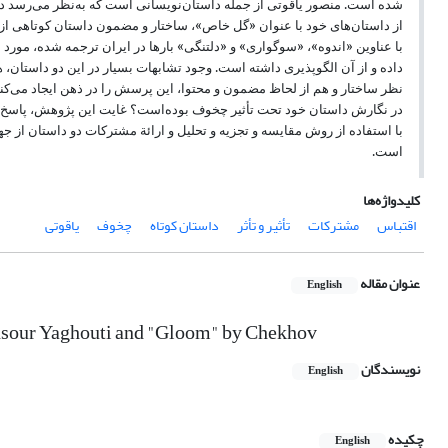
شده است. منصور یاقوتی از جمله داستان‌نویسانی است که به‌نظر می‌رسد د
از داستان‌های خود با عنوان «گل خاص»، ساختار و مضمون داستان کوتاهی از
با عناوین «اندوه»، «سوگواری» و «دلتنگی» بارها در ایران ترجمه شده، مورد 
داده و از آن الگوپذیری داشته است. وجود تشابهات بسیار در این دو داستان، ه
نظر ساختار و هم از لحاظ مضمون و محتوا، این پرسش را در ذهن ایجاد می‌کند 
در نگارش داستان خود تحت تأثیر چخوف بوده‌است؟ غایت این پژوهش، پاسخ
با استفاده از روش مقایسه و تجزیه و تحلیل و ارائة مشترکات دو داستان از ج
است.
کلیدواژه‌ها
اقتباس
مشترکات
تأثیر و تأثر
داستان کوتاه
چخوف
یاقوتی
عنوان مقاله
English
nsour Yaghouti and "Gloom" by Chekhov
نویسندگان
English
چکیده
English