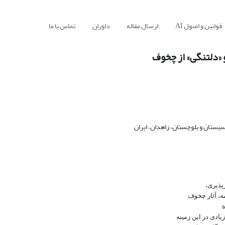
قوانین و اصول AI
ارسال مقاله
داوران
تماس با ما
 «دلتنگی» از چخوف
یستان و بلوچستان، زاهدان، ایران
پذیری،
ه، آثار چخوف
ة
دی در این زمینه