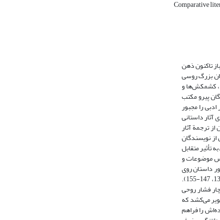
Comparative lite
از تاکنون ذهن
سان بزرگ روسی
ا، کشمکش‌ها و
گان پیرو مکتب
ادبی را مجبور
ست، برای آثار داستانی
از ترجمة آثار
 از نویسندگان
 تأثیر متقابل
ساس موضوعات و
ور داستان روی
هدایت مقایسه کرده است (کریمی مطهر، 1379، 147-155).
چار فشار روحی
ویر می‌کشد که
ده‌اش را فراهم