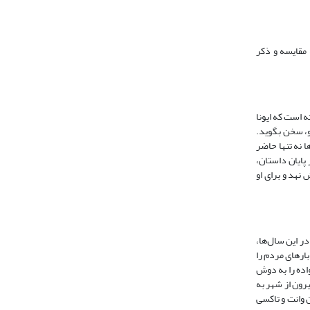
 مقایسه و ذکر
 است که ایونا
و، سخن بگوید.
ا نه تنها حاضر
 پایان داستان،
نهد و برای او
ر این سال‌ها،
بارهای مردم را
اده را به دوش
رون از شهر به
 وانت و تاکسی