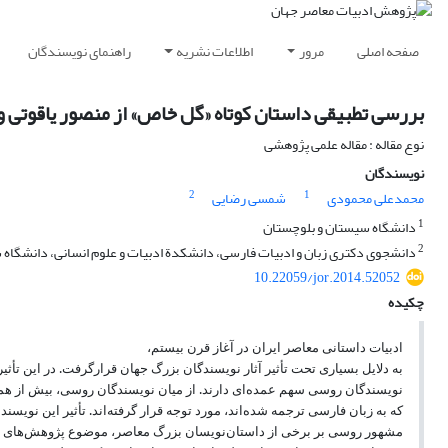
صفحه اصلی
مرور
اطلاعات نشریه
راهنمای نویسندگان
بررسی تطبیقی داستان کوتاه «گل خاص» از منصور یاقوتی و
نوع مقاله : مقاله علمی پژوهشی
نویسندگان
2
1
محمدعلی محمودی
شمسی رضایی
1
دانشگاه سیستان و بلوچستان
2
دانشجوی دکتری زبان و ادبیات فارسی، دانشکدة ادبیات و علوم انسانی، دانشگاه س
10.22059/jor.2014.52052
چکیده
ادبیات داستانی معاصر ایران در آغاز قرن بیستم،
به دلایل بسیاری تحت تأثیر آثار نویسندگان بزرگ جهان قرارگرفت. در این تأثیر
نویسندگان روسی سهم عمده‌ای دارند. از میان نویسندگان روسی، بیش از هم
که به زبان فارسی ترجمه شده‌اند، مورد توجه قرار گرفته‌اند. تأثیر این نویسند
مشهور روسی بر برخی از داستان‌نویسان بزرگ معاصر، موضوع پژوهش‌های زیا