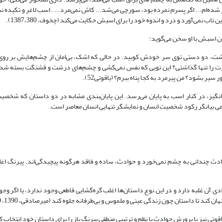
ر شده‌ام... اگر پسرم نمرده بود، سورچی می‌شد... کاش نمی‌مرد... . اسب لاغر و تکیده 
نمی‌آورد و درد و اندوه خود را برای اسبش حکایت می‌کند (چخوف، 1387،380).
ان اسبش با او سخن می‌گوید:
اشت، دو دستی توی سر خودش کوبید. در حالی که اشک، بی‌امان از چشم‌هایش بر رو
یرت را تنها گذاشتی؟ این تویی که نفس نمی‌کشی و چشم‌های درشت و قشنگت بسته شده
 بشود؟ من پیرمرد به کجا پناه ببرم؟ (یاقوتی52).
نگیز، در کنار اسب به پایان می‌رسد. این پایان‌بندی مشابه در دو داستان که شخصیت
نوعی بیانگر رکود شخصیت انسان و نمایشگر تنهایی انسان معاصر است.
دث چندانی به چشم نمی‌خورد و حوادث، ساده و فاقد هرگونه پیچیدگی‌اند. پیرنگ اغ
 آن غلبه دارد و در این نوع داستان‌ها اغلب گره‌گشایی قاطعی وجود ندارد، یا اگر وج
کند تا داستان چون زندگی عینی و ملموس و بی‌طرفانه جلوه کند (میرصادقی، 1390، 80).
تی نیز با پرورش حوادث با نظم و ترتیبی منطقی پیرنگ باز را برای داستان خود انتخاب 