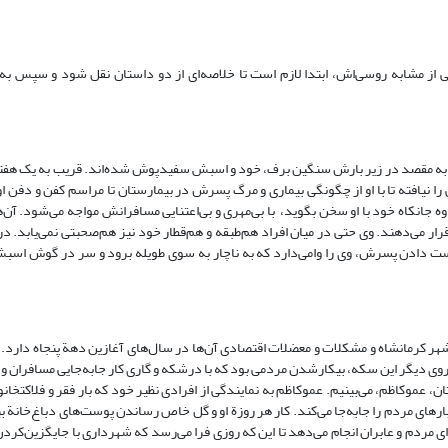
 از مشابه روسی‌اش، ابتدا لازم است تا خلاصه‌ای از دو داستان نقل شود و سپس به
نش به مقصد در زیر بارش سنگین برف، خود و اسبش سفیدپوش شده‌اند. قریب به یک هفته
ا نیافته تا با او از چگونگی بیماری و مرگ پسرش در بیمارستان تا مراسم کفن و دفن ا
وه جانکاه خود با او سخن بگوید، با بی‌مهری و بی‌اعتنایی مسافرانش مواجه می‌شود. آن‌ه
ار می‌دهند. وی حتی در میان افراد هم‌طبقه و هم‌قطار خود نیز هم‌صحبتی نمی‌یابد. در
ست دادن پسرش، وی را وامی‌دارد که به ناچار به سوی طویله برود و سر در گوش اسبش 
هر کرمانشاه و مشکلات و معضلات اقتصادی آن‌ها در سال‌های آغازین دهة پنجاه دارد. د
 روی دیگر این سکه، بیکارشدن مردمی بود که با درشکه و گاری کار جابه‌جایی مسافران و 
موکاظم، می‌بینیم. عموکاظم به نمایندگی از افرادی نظیر خود که بار فقر و فلاکتخانو
ای مردم را جابه‌جا می‌کند. کار هر روزة او و گل خاص رساندن پوست‌های دباغ‌خانة بی
ی مردم و عابران انجام می‌دهد تا این که روزی فرا می‌رسد که شهرداری با جایگزین‌کردن