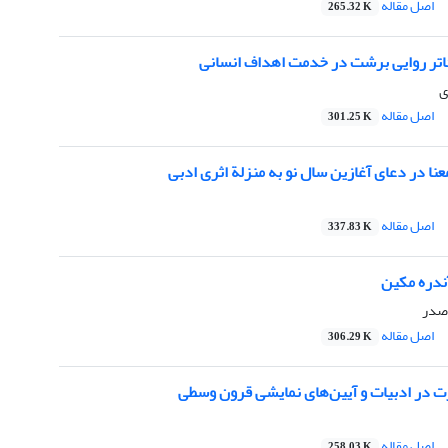
اصل مقاله
265.32 K
تئاتر روایی برشت در خدمت اهداف انسانی
ی
اصل مقاله
301.25 K
ا در دعای آغازین سال نو به منزلة اثری ادبی
اصل مقاله
337.83 K
دره مکین
 صدر
اصل مقاله
306.29 K
 در ادبیات و آیین‌های نمایشی قرون وسطی
اصل مقاله
258.03 K