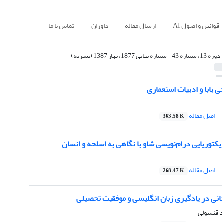
قوانین و اصول AI
ارسال مقاله
داوران
تماس با ما
دوره 13، شماره 43 - شماره پیاپی 1877، بهار 1387 (نشریه)
ی بابا و ادبیات استعماری
اصل مقاله
363.58 K
توریایی درام‌نویسی شاو با نگاهی به اسلحه و انسان
اصل مقاله
268.47 K
 در یادگیری زبان انگلیسی و موفقیت تحصیلی
د قنسولی