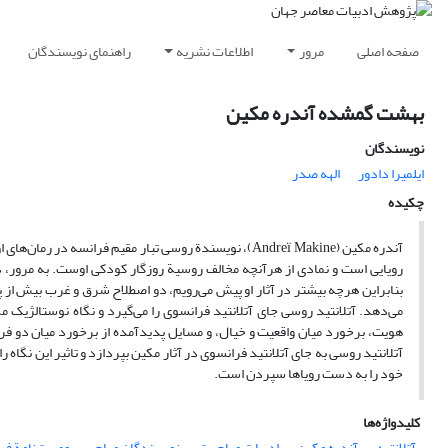
صفحه اصلی
مرور
اطلاعات نشریه
راهنمای نویسندگان
بهشت گمشده آندره مکین
نویسندگان
ایلمیرا دادور
الهه صدر
چکیده
آندره مکین (Andreï Makine)، نویسندة روسی تبار مقیم فرا
رویایی است و نمادی از هرآنچه مخالف روسیة روزگار کودکی اوست. به مرور، 
بنابراین هرچه بیشتر در آثار او پیش می‌رویم، دو اصطلاح شرق و غرب بیش از پی
می‌دهد. آتلانتید روسی جای آتلانتید فرانسوی را می‌گیرد و نگاه نوستالژیک 
هویت، برخورد میان واقعیت و خیال، و مسایل پدیدآمده از برخورد میان دو فره
آتلانتید روسی به جای آتلانتید فرانسوی در آثار مکین بپردازد و تاثیر این نگاه
خود را به دست رویاها سپردن است.
کلیدواژه‌ها
آتلانتید
آندره مکین
ادبیات مهاجرت
نویسندگان مهاجر
وصیت‌نامة فر