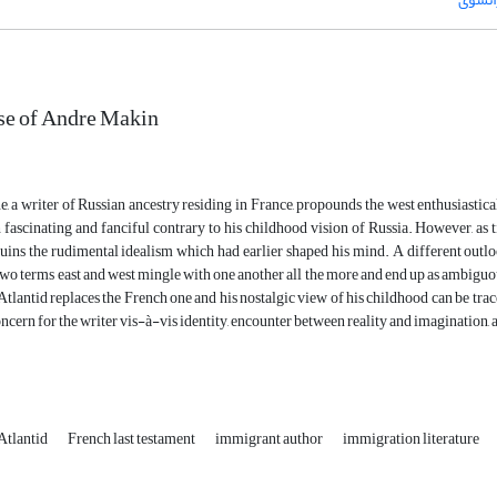
se of Andre Makin
 a writer of Russian ancestry residing in France, propounds the west enthusiastically
 fascinating and fanciful contrary to his childhood vision of Russia. However, as 
ruins the rudimental idealism which had earlier shaped his mind. A different outlo
 two terms east and west mingle with one another all the more and end up as ambiguou
tlantid replaces the French one and his nostalgic view of his childhood can be traced
ncern for the writer vis-à-vis identity, encounter between reality and imagination
Atlantid
French last testament
immigrant author
immigration literature