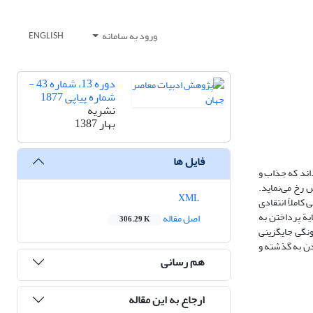
ورود به سامانه
ENGLISH
دوره 13، شماره 43 -
شماره پیاپی 1877
نشریه
بهار 1387
فایل ها
ی‌داند که جذاب و
 رخ می‌نماید.
XML
املاً انتقادی
یة پرداختن به
اصل مقاله
306.29 K
ونگی جایگزینی
ردن به گذشته و
هم رسانی
ارجاع به این مقاله