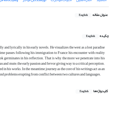
عنوان مقاله
English
چکیده
English
 and lyrically in his early novels. He visualizes the west as a lost paradise
time passes, following his immigration to France, his encounter with reality
ok germinates in his reflection. That is why, the more we penetrate into his
s and mute; the early passion and fervor giving way to a critical perception.
 in his works. In the meantime, journey as the core of his writings act as an
, and problems erupting from conflict between two cultures and languages.
کلیدواژه‌ها
English