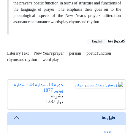
the prayer's poetic function in terms of structure and functions of
the language of prayer. The emphasis, then, goes on to the
phonological aspects of the New Year's prayer: alliteration,
assonance, consonance, words play, rhyme and rhythm.
کلیدواژه‌ها
English
Literary Text
New Year's prayer
persian
poetic function
rhyme and rhythm
word play
دوره 13، شماره 43 - شماره
پیاپی 1877
نشریه
بهار 1387
فایل ها