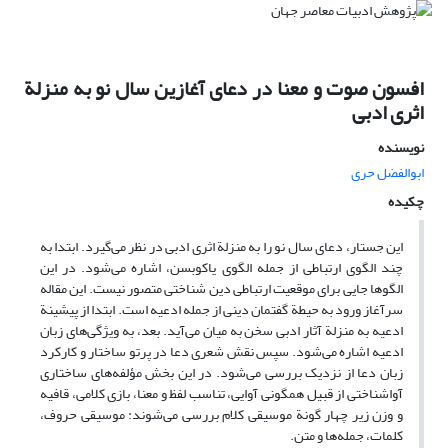
افسون صوت و معنا در دعای آغازین سال نو به منزلة
اثری ادبی
نویسنده
ابوالفضل حری
چکیده
این جستار، دعای سال نو را به منزلة اثری ادبی در نظر می‌گیرد. ابتدا به
چند الگوی ارتباطی از جمله الگوی یاکوبسن، اشاره می‌شود. در این
الگوها جایی برای موقعیت ارتباطی دین شناختی متصور نیست. این مقاله
سرآغاز ورود به حیطة گفتمان دینی از جمله ادعیه است. ابتدا از پیشینة
ادعیه به منزلة آثار ادبی سخن به میان می‌آید. بعد، به ویژگی‌های زبان
ادعیه اشاره می‌شود. سپس نقش شعری دعا در پرتو ساختار و کارکرد
زبان دعا از نزدیک بررسی می‌شود. در این بخش مؤلفه‌های ساختاری
آواشناختی از قبیل همگونی آوایی، تناسب لفظ و معنا، بازی کلامی، قافیه
و وزن زیر چهار گونة موسیقی کلام بررسی می‌شوند: موسیقی حروف،
کلمات، جمله‌ها و متن.