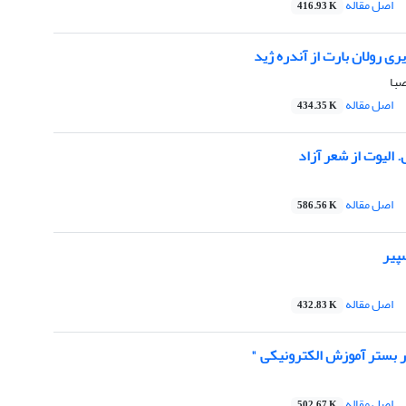
اصل مقاله
416.93 K
ری رولان بارت از آندره ژید
با
اصل مقاله
434.35 K
الیوت از شعر آزاد
اصل مقاله
586.56 K
پیر
اصل مقاله
432.83 K
ر بستر آموزش الکترونیکی "
اصل مقاله
502.67 K