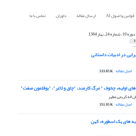
قوانین و اصول AI
ارسال مقاله
داوران
تماس با ما
دوره 10، شماره 24، بهار 1384
1
یرایی در ادبیات داستانی
اصل مقاله
533.05 K
ای اولیهء چخوف " مرگ کارمند، "چاق و لاغر"، "بوقلمون صفت"
ن اله کریمى مطهر
اصل مقاله
351.95 K
یه های یک اسطورهء کهن