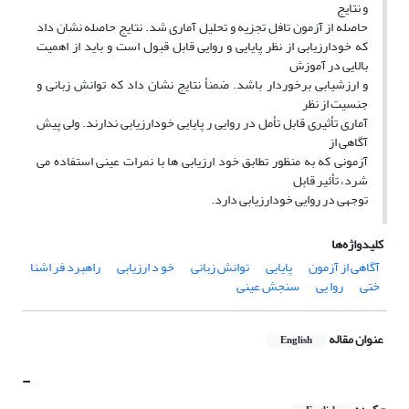
و نتایج
حاصله از آزمون تافل تجزیه و تحلیل آماری شد. نتایج حاصله نشان داد
که خودارزیابی از نظر پایایی و روایی قابل قبول است و باید از اهمیت
بالایی در آموزش
و ارزشیابی برخوردار باشد. ضمنأ نتایج نشان داد که توانش زبانی و
جنسیت از نظر
آماری تأثیری قابل تأمل در روایی ر پایایی خودارزیابی ندارند. ولی پیش
آگاهی از
آزمونی که به منظور تطابق خود ارزیابی ها با نمرات عینی استفاده می
شرد، تأئیر قابل
توجهی در روایی خودارزیابی دارد.
کلیدواژه‌ها
آگاهی از آزمون
پایایی
توانش زبانی
خو د ارزیابی
راهبرد فر اشنا
ختی
روا یی
سنجش عینی
عنوان مقاله
English
-