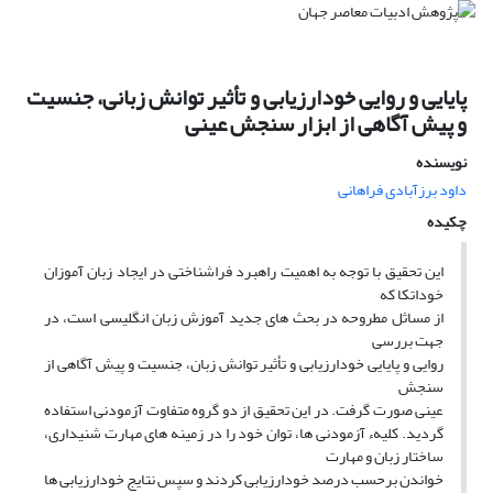
پایایی و روایی خودارزیابی و تأثیر توانش زبانی، جنسیت
و پیش آگاهی از ابزار سنجش عینی
نویسنده
داود برزآبادى فراهانى
چکیده
این تحقیق با توجه به اهمیت راهبرد فراشناختی در ایجاد زبان آموزان
خوداتکا که
از مساثل مطروحه در بحث های جدید آموزش زبان انگلیسی است، در
جهت بررسی
روایی و پایایی خودارزیابی و تأثیر توانش زبان، جنسیت و پیش آگاهی از
سنجش
عینی صورت گرفت. در این تحقیق از دو گروه متفاوت آزمودنی استفاده
گردید. کلیهء آزمودنی ها، توان خود را در زمینه های مهارت شنیداری،
ساختار زبان و مهارت
خواندن برحسب درصد خودارزیابی کردند و سپس نتایج خودارزیابی ها