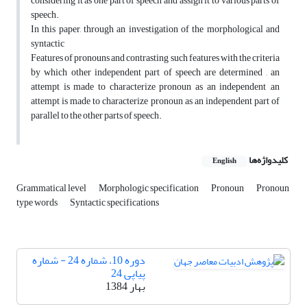
considering it as one part of speech and assign it to various parts of
speech.
In this paper, through an investigation of the morphological and
syntactic
Features of pronouns and contrasting such features with the criteria
by which other independent part of speech are determined , an
attempt is made to characterize pronoun as an independent ,an
attempt is made to characterize pronoun as an independent part of
parallel to the other parts of speech.
کلیدواژه‌ها
English
Grammatical level
Morphologic specification
Pronoun
Pronoun
type words
Syntactic specifications
دوره 10، شماره 24 - شماره
پیاپی 24
بهار 1384