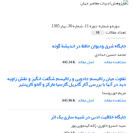
دوره و شماره:
دوره 11، شماره 30، بهار 1385
تعداد مقالات:
10
جایگاه شرق ودیوان حافظ در اندیشة گوته
محمد حسین حدادی
مشاهده مقاله
اصل مقاله
445.34 K
تفاوت میان رئالیسم جادویی و رئالیسم شگفت انگیز و نقش زاویه
دید در آنها با بررسی آثار گابریل گارسیا مارکز و آلخو کارپنتیر
مریم حق روستا
مشاهده مقاله
اصل مقاله
645.96 K
جایگاه خلاقیت ادبی در شبیه سازی یک اثر
سید خسرو خاوری، ژاله کهنمویی پور
مشاهده مقاله
اصل مقاله