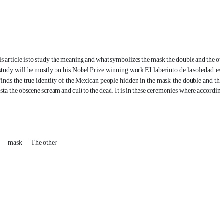
is article is to study the meaning and what symbolizes the mask, the double and the 
 study will be mostly on his Nobel Prize winning work EI laberinto de la soledad,
inds the true identity of the Mexican people hidden in the mask, the double and th
esta, the obscene scream and cult to the dead. It is in these ceremonies, where accordin
mask
The other