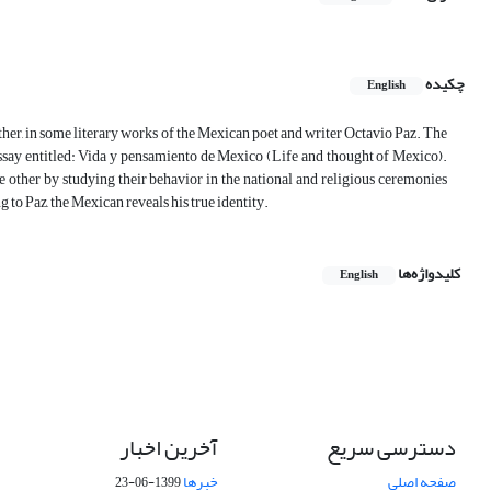
چکیده
English
other, in some literary works of the Mexican poet and writer Octavio Paz. The
 essay entitled: Vida y pensamiento de Mexico (Life and thought of Mexico).
e other by studying their behavior in the national and religious ceremonies
g to Paz, the Mexican reveals his true identity.
کلیدواژه‌ها
English
دسترسی سریع
آخرین اخبار
صفحه اصلی
خبرها
1399-06-23