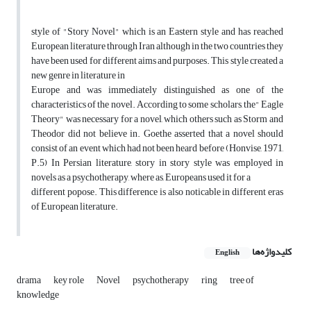
style of "Story Novel" which is an Eastern style and has reached
European literature through Iran although in the two countries they
have been used for different aims and purposes. This style created a
new genre in literature in
Europe and was immediately distinguished as one of the
characteristics of the novel. According to some scholars, the" Eagle
Theory" was necessary for a novel, which others such as Storm and
Theodor did not believe in. Goethe asserted that a novel should
consist of an event which had not been heard before (Honvise, 1971,
P.5) In Persian literature, story in story style was employed in
novels as a psychotherapy, where as, Europeans used it for a
different popose. This difference is also noticable in different eras
of European literature.
کلیدواژه‌ها
English
drama
key role
Novel
psychotherapy
ring
tree of
knowledge