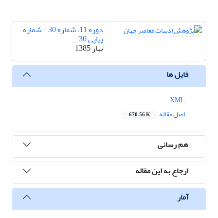
دوره 11، شماره 30 - شماره
پیاپی 30
بهار 1385
فایل ها
XML
اصل مقاله
670.56 K
هم رسانی
ارجاع به این مقاله
آمار