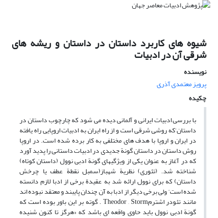
شیوه های کاربرد داستان در داستان و ریشه های
شرقی آن در ادبیات
نویسنده
پرویز معتمدی آذری
چکیده
با بررسی ادبیات ایرانی و آلمانی دیده می شود که چارچوب داستان در
داستان‘که روشی شرقی است و از راه ایران به ادبیات اروپایی راه یافته
در ایران و اروپا با هدف های مختلفی به کار برده شده است. در اروپا
روش داستان در داستان گونة جدیدی در ادبیات داستانی را پدید آورد
که در آغاز به عنوان یکی از ویژگیهای گونة ادبی نوول (داستان کوتاه)
شناخته شد. (تئوری) نظریة شهباز(سمبل نقطة عطف یا چرخش
داستان) که برای نوول ارائه شد به عقیدة برخی از ادبا لازم دانسته
شده است‘ ولی برخی دیگر از ادبا به آن چندان پایبند و معتقد نبوده اند
مانند تئودر اشترمTheodor , Storm . گوته بر این باور بوده است که
گونة ادبی نوول باید حاوی واقعه ای باشد که «هرگز تا کنون شنیده