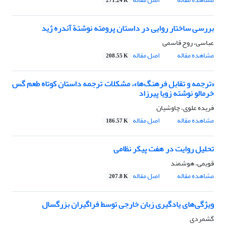
271.24 K
بررسی ساختار روایی در داستان پرومته نوشتة آندره ژید
عباسی، روح قاسمی
مشاهده مقاله
اصل مقاله
208.55 K
«ترجمه و تقابل فرهنگ‌ها»، مشکلات ترجمه داستان کوتاه طعم گس
خرمالو نوشته زویا پیرزاد
فریده علوی، چاوشیان
مشاهده مقاله
اصل مقاله
186.57 K
تحلیل روایت در هفت پیکر نظامی
قویمی، هوشمند
مشاهده مقاله
اصل مقاله
207.8 K
ویژگی‌های یادگیری زبان خارجی توسط فراگیران بزرگسال
گشمردی