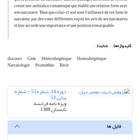
créent une ambiance romanesque qui établit une relation forte avec
son narrataire. Bien que celui-ci soit sous l'influence de ces liens, le
narrateur, par des voies différentes, reçoit les avis de ses narrataires
et leur accorde une importance et une position remarquable.
کلیدواژه‌ها
English
discours
Gide
Hétérodiégétique
Homodiégétique
Narratologie
Prométhée
Récit
دوره 14، شماره 53 - شماره
پیاپی 53
ویژه نامه فرانسه
تابستان 1388
فایل ها