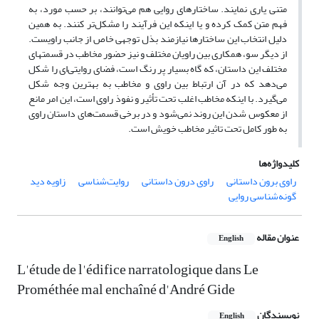
متنی یاری نمایند. ساختارهای روایی هم می‌توانند، بر حسب مورد، به
فهم متن کمک کرده و یا اینکه این فرآیند را مشکل‌تر کنند. به همین
دلیل انتخاب این ساختارها نیازمند بذل توجهی خاص از جانب راویست.
از دیگر سو، همکاری بین راویان مختلف و نیز حضور مخاطب در قسمتهای
مختلف این داستان، که گاه بسیار پر رنگ است، فضای روایتی‌ای را شکل
می‌دهد که در آن ارتباط بین راوی و مخاطب به بهترین وجه شکل
می‌گیرد. با اینکه مخاطب اغلب تحت تأثیر و نفوذ راوی است، این امر مانع
از معکوس شدن این روند نمی‌شود و در برخی قسمت‌های داستان راوی
به طور کامل تحت تاثیر مخاطب خویش است.
کلیدواژه‌ها
راوی برون داستانی
راوی درون داستانی
روایت‌شناسی
زاویه دید
گونه‌شناسی روایی
عنوان مقاله
English
L'étude de l'édifice narratologique dans Le
Prométhée mal enchaîné d'André Gide
نویسندگان
English