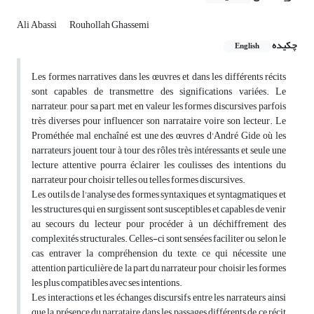
Ali Abassi
Rouhollah Ghassemi
چکیده
English
Les formes narratives dans les œuvres et dans les différents récits
sont capables de transmettre des significations variées. Le
narrateur, pour sa part, met en valeur les formes discursives parfois
très diverses pour influencer son narrataire voire son lecteur. Le
Prométhée mal enchaîné est une des œuvres d'André Gide où les
narrateurs jouent tour à tour des rôles très intéressants et seule une
lecture attentive pourra éclairer les coulisses des intentions du
narrateur pour choisir telles ou telles formes discursives.
Les outils de l'analyse des formes syntaxiques et syntagmatiques et
les structures qui en surgissent sont susceptibles et capables de venir
au secours du lecteur pour procéder à un déchiffrement des
complexités structurales. Celles-ci sont sensées faciliter ou, selon le
cas, entraver la compréhension du texte, ce qui nécessite une
attention particulière de la part du narrateur pour choisir les formes
les plus compatibles avec ses intentions.
Les interactions et les échanges discursifs entre les narrateurs ainsi
que la présence du narrataire dans les passages différents de ce récit