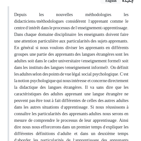
چکیده
English
Depuis les nouvelles méthodologies, les
didacticiens/méthodologues considèrent l’apprenant comme le
centre d’intérêt dans le processus de l’enseignement/apprentissage.
Dans chaque domaine disciplinaire, les enseignants doivent faire
une attention particulière aux particularités des sujets apprenants.
En général, si nous voulons diviser les apprenants en différents
groupes, une partie des apprenants des langues étrangères sont les
adultes, soit dans le cadre universitaire (enseignement formel), soit
dans les instituts des langues (enseignement informel). On définit
les adultes selon des points de vue légal, social, psychologique. C’est
la notion psychologique qui nous intéresse et concerne directement
la didactique des langues étrangères. Il va sans dire que les
caractéristiques des adultes apprenant une langue étrangère ne
peuvent pas être tout à fait différentes de celles des autres adultes
dans les autres situations d’apprentissage. Si nous réussissons à
connaître les particularités des apprenants adultes, nous serons en
mesure de comprendre le processus de leur apprentissage. Ainsi
dire, nous nous efforcerons dans un premier temps d’expliquer les
différentes définitions d’adulte, et, dans un deuxième temps,
d’aborder les particularités de l’apprentissage des apprenants