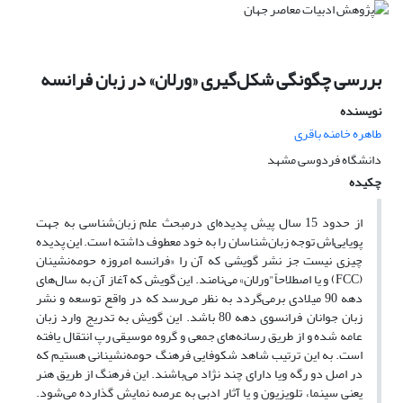
بررسی چگونگی شکل‌گیری «ورلان» در زبان فرانسه
نویسنده
طاهره خامنه باقری
دانشگاه فردوسی مشهد
چکیده
از حدود 15 سال پیش پدیده‌ای درمبحث علم زبان‌شناسی به جهت
پویایی‌اش توجه زبان‌شناسان را به خود معطوف داشته است. این پدیده
چیزی نیست جز نشر گویشی که آن را «فرانسه امروزه حومه‌نشینان
(FCC) و یا اصطلاحاً"ورلان» می‌نامند. این گویش که آغاز آن به سال‌های
دهه 90 میلادی برمی‌گردد به نظر می‌رسد که در واقع توسعه و نشر
زبان جوانان فرانسوی دهه 80 باشد. این گویش به تدریج وارد زبان
عامه شده و از طریق رسانه‌های جمعی و گروه موسیقی رپ انتقال یافته
است. به این ترتیب شاهد شکوفایی فرهنگ حومه‌نشینانی هستیم که
در اصل دو رگه ویا دارای چند نژاد می‌باشند. این فرهنگ از طریق هنر
یعنی سینما، تلویزیون و یا آثار ادبی به عرصه نمایش گذارده می‌شود.