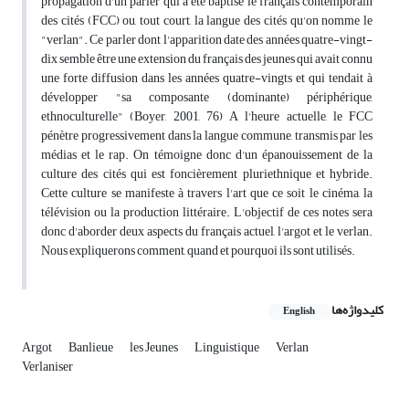
propagation d'un parler qui a été baptisé le français contemporain
des cités (FCC) ou, tout court, la langue des cités qu'on nomme le
"verlan". Ce parler dont l'apparition date des années quatre-vingt-
dix semble être une extension du français des jeunes qui avait connu
une forte diffusion dans les années quatre-vingts et qui tendait à
développer "sa composante (dominante) périphérique,
ethnoculturelle" (Boyer, 2001, 76) A l'heure actuelle, le FCC
pénètre progressivement dans la langue commune, transmis par les
médias et le rap. On témoigne donc d'un épanouissement de la
culture des cités qui est foncièrement pluriethnique et hybride.
Cette culture se manifeste à travers l'art que ce soit le cinéma, la
télévision ou la production littéraire. L'objectif de ces notes sera
donc d'aborder deux aspects du français actuel, l'argot et le verlan.
Nous expliquerons comment, quand et pourquoi ils sont utilisés.
کلیدواژه‌ها
English
Argot
Banlieue
les Jeunes
Linguistique
Verlan
Verlaniser