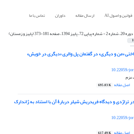
قوانین و اصول AI
ارسال مقاله
داوران
تماس با ما
دوره 20، شماره 2 - شماره پیاپی 72، پاییز 1394، صفحه 181-373 (پاییز و زمستان)
1
اختی «من و دیگری» در گفتمان پل والری «دیگری در خویش»
10.22059/jo
 عزم
اصل مقاله
695.03 K
ر تراژدی و دیدگاه فریدریش شیلر دربارۀ آن با استناد به ژاندارک
10.22059/jo
اصل مقاله
617.49 K