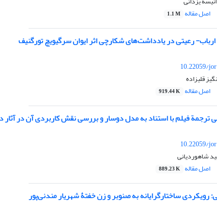
انیسه یزدانی
اصل مقاله
1.1 M
رباب- رعیتی در یادداشت‌های شکارچی اثر ایوان سرگیویچ تورگنیف
10.22059/jo
نگیز قلیزاده
اصل مقاله
919.44 K
بی ترجمة فیلم با استناد به مدل دوسار و بررسی نقش کاربردی آن در آثار د
10.22059/jo
ید شاهوردیانی
اصل مقاله
889.23 K
: رویکردی ساختارگرایانه به صنوبر و زن خفتۀ شهریار مندنی‌پور