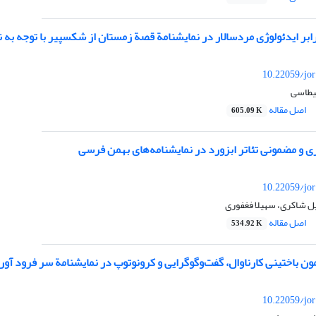
بر ایدئولوژی مردسالار در نمایشنامة قصة زمستان از شکسپیر با توجه به ن
10.22059/jo
قیطاسی
اصل مقاله
605.09 K
ی و مضمونی تئاتر ابزورد در نمایشنامه‌های بهمن فرسی
10.22059/jo
 شاکری، سهیلا فغفوری
اصل مقاله
534.92 K
باختینی کارناوال، گفت‌وگوگرایی و کرونوتوپ در نمایشنامة سر فرود آورد
10.22059/jo