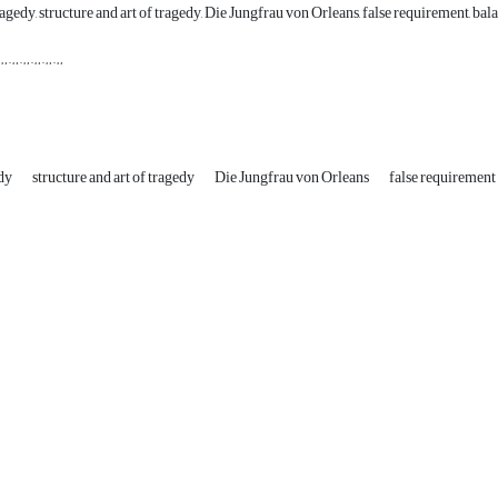
gedy, structure and art of tragedy, Die Jungfrau von Orleans, false requirement, bala
………………
edy
structure and art of tragedy
Die Jungfrau von Orleans
false requirement