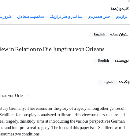
کلیدواژه‌ها
تراژدی
حس همدردی
ساختار و هنر تراژیک
شخصیت متعادل
ضرورت 
عنوان مقاله
English
iew in Relation to Die Jungfrau von Orleans
نویسنده
English
چکیده
English
gfrau von Orleans
-century Germany. The reasons for the glory of tragedy among other genres of
Schiller's famous play, is analyzed to illustrate his views on the structure and
eal tragedy, this study aims at introducing the various perspectives German
lyze and interpret a real tragedy. The focus of this paper is on Schiller's world
he assumes two conditions.