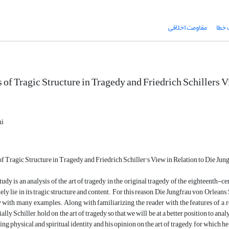
خطا
مقاومت اخلاقی
 of Tragic Structure in Tragedy and Friedrich Schillers V
mi
f Tragic Structure in Tragedy and Friedrich Schiller's View in Relation to Die Jun
tudy is an analysis of the art of tragedy in the original tragedy of the eighteenth
ly lie in its tragic structure and content. For this reason, Die Jungfrau von Orleans, 
y with many examples. Along with familiarizing the reader with the features of a r
ially Schiller, hold on the art of tragedy so that we will be at a better position to ana
ng physical and spiritual identity and his opinion on the art of tragedy, for which 