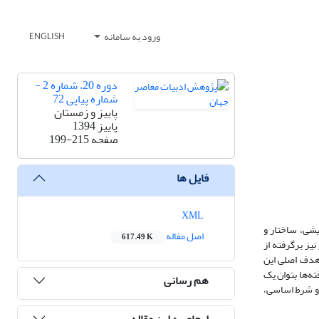
ورود به سامانه
ENGLISH
دوره 20، شماره 2 -
شماره پیاپی 72
پاییز و زمستان
پاییز 1394
صفحه
199-215
فایل ها
XML
یشی، ساختار و
اصل مقاله
617.49 K
یز برگرفته از
 هدف اصلی این
ه‌ها بتوان یک
هم رسانی
 دو شرط اساسی،
ارجاع به این مقاله