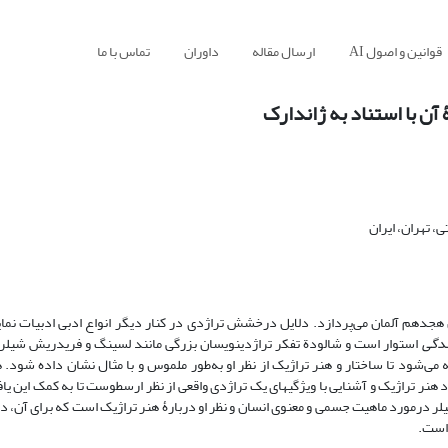
قوانین و اصول AI
ارسال مقاله
داوران
تماس با ما
آن با استناد به ژاندارک
، تهران، ایران
جدهم آلمان می‌پردازد. دلایل درخشش تراژدی در کنار دیگر انواع ادبی ادبیات نما
دگی
استوار است و شالودة تفکر تراژدی­نویسان بزرگی مانند لسینگ و فریدریش شیلر ن
ه می‌شود تا ساختار و هنر تراژیک از نظر او به‌طور ملموس و با مثال نشان داده شود.
 تراژیک و آشنایی با ویژگی­های یک تراژدی واقعی از نظر ارسطوست تا به کمک این یافت
 شیلر درمورد ماهیت جسمی و معنوی انسان و نظر او دربارۀ هنر تراژیک است که برای آن،
 است.