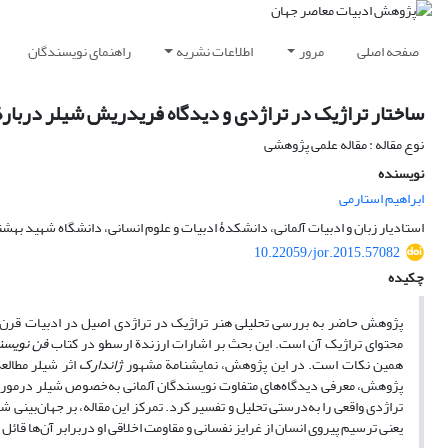
صفحه اصلی
مرور
اطلاعات نشریه
راهنمای نویسندگان
ساختار تراژیک در تراژدی و دیدگاه فریدریش شیلر دربارۀ 
نوع مقاله : مقاله علمی پژوهشی
نویسنده
ابراهیم استارمی
استادیار زبان و ادبیات آلمانی، دانشکدۀ ادبیات و علوم انسانی، دانشگاه شهید بهشتی
10.22059/jor.2015.57082
چکیده
پژوهش حاضر به بررسی تحلیلی هنر تراژیک در تراژدی اصیل در ادبیات قرن ه
محتوای تراژیک آن است. این بحث بر اشارات ارزندة ارسطو در کتاب
فن نویسن
همین نکات است. در این پژوهش، نمایشنامة مشهور
ژاندارک
اثر شیلر مطالع
پژوهش، معرفی دیدگاه‌های متفاوت نویسندگان آلمانی به‌خصوص شیلر درمورد هنر
تراژدی واقعی را به‌درستی تحلیل و تفسیر کرد. تمرکز این مقاله، بر جهان‌بینی
یعنی ترسیم پیروی انسان از غرایز نفسانی و مقاومت اخلاقی او دربرابر آن‌ها قائل