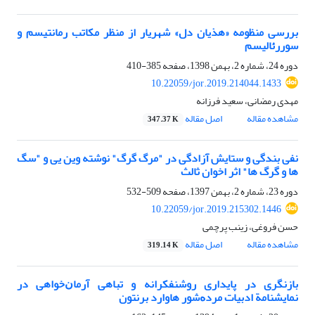
بررسی منظومه «هذیان دل» شهریار از منظر مکاتب رمانتیسم و
سوررئالیسم
دوره 24، شماره 2، بهمن 1398، صفحه
385-410
10.22059/jor.2019.214044.1433
مهدی رمضانی، سعید فرزانه
مشاهده مقاله
اصل مقاله
347.37 K
نفی بندگی و ستایش آزادگی در "مرگ گرگ" نوشته وین یی و "سگ
ها و گرگ ها" اثر اخوان ثالث
دوره 23، شماره 2، بهمن 1397، صفحه
509-532
10.22059/jor.2019.215302.1446
حسن فروغی، زینب پرچمی
مشاهده مقاله
اصل مقاله
319.14 K
بازنگری در پایداری روشنفکرانه و تباهی آرماﻥخواهی در
نمایشنامة ادبیات مردﻩشور هاوارد برنتون