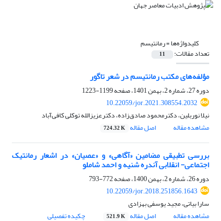
کلیدواژه‌ها =
رمانتیسم
تعداد مقالات:
11
مؤلفه‌های مکتب رمانتیسم در شعر تاگور
دوره 27، شماره 2، بهمن 1401، صفحه
1199-1223
10.22059/jor.2021.308554.2032
نیلا نوربلین، دکترمحمود صادق‌زاده، دکترعزیزالله توکلی کافی‌آباد
مشاهده مقاله
اصل مقاله
724.32 K
بررسی تطبیقی مضامین «آگاهی» و «عصیان» در اشعار رمانتیک
اجتماعی- انقلابی آندره شنیه و احمد شاملو
دوره 26، شماره 2، بهمن 1400، صفحه
772-793
10.22059/jor.2018.251856.1643
سارا بیاتی، مجید یوسفی بهزادی
مشاهده مقاله
اصل مقاله
چکیده تفصیلی
521.9 K