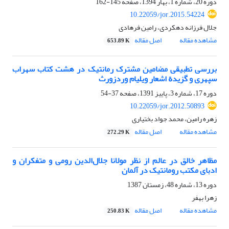
دوره 20، شماره 1، بهار 1394، صفحه
145-162
10.22059/jor.2015.54224
جلال فرزانه دهکردی، رامین فرهادی
مشاهده مقاله
اصل مقاله
653.89 K
بررسی تطبیقی مضامین مشترک رمانتیک در هشت کتاب سهراب
سپهری و گزیدﺓ اشعار ویلیام وردزورث
دوره 17، شماره 3، پاییز 1391، صفحه
37-54
10.22059/jor.2012.50893
زهره رامین، محمد جواد بختیاری
مشاهده مقاله
اصل مقاله
272.29 K
مظاهر خالق در عالم از نظر مولانا جلال‌الدین رومی و متفکران و
ادبای مکتب رومانتیک در آلمان
دوره 13، شماره 48، زمستان 1387
زهرا بهفر
مشاهده مقاله
اصل مقاله
250.83 K