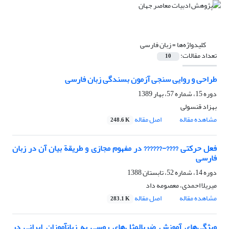
کلیدواژه‌ها =
زبان فارسی
تعداد مقالات:
10
طراحی و روایی سنجی آزمون بسندگی زبان فارسی
دوره 15، شماره 57، بهار 1389
بهزاد قنسولی
مشاهده مقاله
اصل مقاله
248.6 K
فعل حرکتی ????-?????? در مفهوم مجازی و طریقة بیان آن در زبان
فارسی
دوره 14، شماره 52، تابستان 1388
میریلا احمدی، معصومه داد
مشاهده مقاله
اصل مقاله
283.1 K
ویژگی‌های آموزش ضربالمثل‌های روسی به زبانآموزان ایرانی در