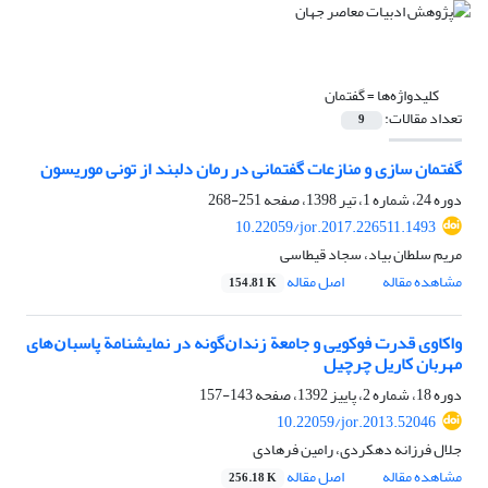
کلیدواژه‌ها =
گفتمان
تعداد مقالات:
9
گفتمان سازی و منازعات گفتمانی در رمان دلبند از تونی موریسون
دوره 24، شماره 1، تیر 1398، صفحه
251-268
10.22059/jor.2017.226511.1493
مریم سلطان بیاد، سجاد قیطاسی
مشاهده مقاله
اصل مقاله
154.81 K
واکاوی قدرت فوکویی و جامعة زنداﻥگونه در نمایشنامة پاسباﻥهای
مهربان کاریل چرچیل
دوره 18، شماره 2، پاییز 1392، صفحه
143-157
10.22059/jor.2013.52046
جلال فرزانه دهکردی، رامین فرهادی
مشاهده مقاله
اصل مقاله
256.18 K