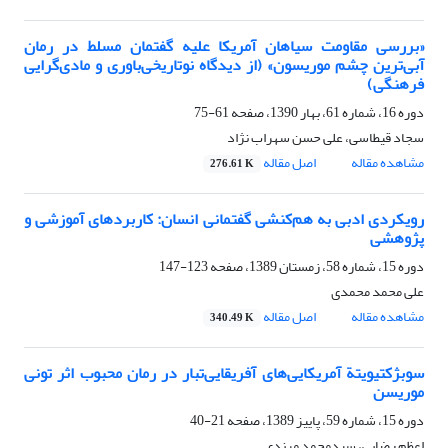
«بررسی مقاومت سیاهان آمریکا علیه گفتمان مسلط در رمان
آبی‌ترین چشم موریسون» (از دیدگاه نوتاریخی‌باوری و مادی‌گرایی
فرهنگی)
دوره 16، شماره 61، بهار 1390، صفحه
61-75
سجاد قیطاسی، علی حسن سهراب نژاد
مشاهده مقاله
اصل مقاله
276.61 K
رویکردی ادبی به هم‌کنشی گفتمانی انسان: کاربردهای آموزشی و
پژوهشی
دوره 15، شماره 58، زمستان 1389، صفحه
123-147
علی محمد محمدی
مشاهده مقاله
اصل مقاله
340.49 K
سوبژکتیویتة آمریکایی‌های آفریقایی‌تبار در رمان محبوب اثر تونی
موریسن
دوره 15، شماره 59، پاییز 1389، صفحه
21-40
اعظم رضایی، سیدمحمد مرندی