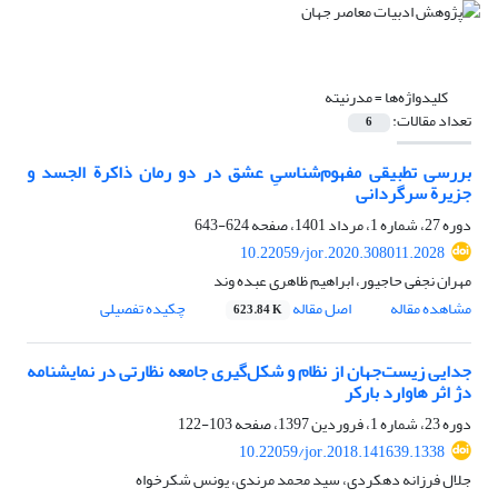
کلیدواژه‌ها =
مدرنیته
تعداد مقالات:
6
بررسی تطبیقی مفهوم‌شناسیِ عشق در دو رمان ذاکرة الجسد و
جزیرة سرگردانی
دوره 27، شماره 1، مرداد 1401، صفحه
624-643
10.22059/jor.2020.308011.2028
مهران نجفی حاجیور، ابراهیم ظاهری عبده وند
مشاهده مقاله
اصل مقاله
چکیده تفصیلی
623.84 K
جدایی زیست‌جهان از نظام و شکل‌گیری جامعه نظارتی در نمایشنامه
دژ اثر هاوارد بارکر
دوره 23، شماره 1، فروردین 1397، صفحه
103-122
10.22059/jor.2018.141639.1338
جلال فرزانه دهکردی، سید محمد مرندی، یونس شکرخواه