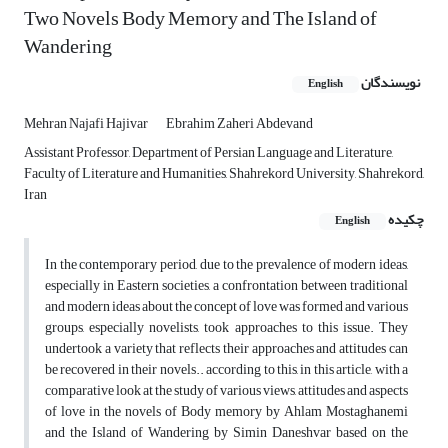
Two Novels Body Memory and The Island of
Wandering
نویسندگان
English
Mehran Najafi Hajivar
Ebrahim Zaheri Abdevand
Assistant Professor, Department of Persian Language and Literature,
Faculty of Literature and Humanities, Shahrekord University, Shahrekord,
Iran
چکیده
English
In the contemporary period, due to the prevalence of modern ideas,
especially in Eastern societies, a confrontation between traditional
and modern ideas about the concept of love was formed and various
groups, especially novelists, took approaches to this issue. They
undertook a variety that reflects their approaches and attitudes can
be recovered in their novels.. according to this, in this article, with a
comparative look at the study of various views, attitudes and aspects
of love in the novels of Body memory by Ahlam Mostaghanemi
and the Island of Wandering by Simin Daneshvar based on the