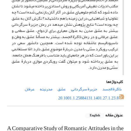
مکتب ادبیّات تطبیقی آمریکایی و روش اسنادی پرداخته می­شود تا نشان
داده شود که کدام جلوه­های عشق در آثار آنان بازنمایی شده است؟ چه
تفاوت­ها و شباهت­هایی در این زمینه با هم داشته­اند؟ نگرش آنان به عشق
چه بوده است؟ نتایج پژوهش نشان می­دهد در رمان جزیرۀ سرگردانی
بیشتر به عشق مدرن به عنوان معیاری برای ازدواج، عشق سطحی و
، بیشتر به مسألۀ عشق به وطن و
ذاکرة الجسد
عشق عرفانی و در رمان
ناسیونالیسم عاشقانه توجه شده است. هم­چنین دانشور سعی در
ترکیب رویکرد سنّتی با مدرن دربارۀ موضوع عشق دارد؛ امّا مستغانمی
بر این باور است که در هر جامعه­ای باید متناسب با فرهنگ همان جامعه،
به عشق پرداخته شود و می­توان گفت رویکردی موازی دربارۀ عشق
سنّتی و مدرن دارد.
کلیدواژه‌ها
عرفان
مدرنیته
عشق
جزیرة سرگردانی
ذاکرة الجسد
20.1001.1.25884131.1401.27.1.23.8
عنوان مقاله
English
A Comparative Study of Romantic Attitudes in the