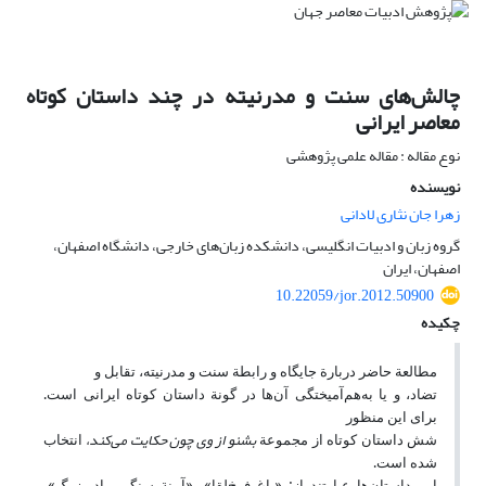
چالش‌های سنت و مدرنیته در چند داستان کوتاه
معاصر ایرانی
نوع مقاله : مقاله علمی پژوهشی
نویسنده
زهرا جان نثاری لادانی
گروه زبان و ادبیات انگلیسی، دانشکده زبان‌های خارجی، دانشگاه اصفهان،
اصفهان، ایران
10.22059/jor.2012.50900
چکیده
مطالعة حاضر دربارة جایگاه و رابطة سنت و مدرنیته، تقابل و
تضاد، و یا به‌هم‌آمیختگی آن‌ها در گونة داستان کوتاه ایرانی است.
برای این منظور
بشنو از وی چون حکایت می‌کند،
شش داستان کوتاه از مجموعة
انتخاب
شده است.
این داستان‌ها عبارتند از: «باغ فرخ
لقا»، «آیینة سنگی مادربزرگ»،