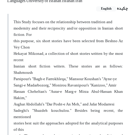
Languages, University of Isfahan, Isfahan, Iran
چکیده
English
This Study focuses on the relationship between tradition and
modernity and their reciprocity and/or opposition in Iranian short
fiction. For
this purpose, six short stories have been selected from Beshno Az
Vey Chon
Hekayat Mikonad, a collection of short stories written by the most
recent
Iranian short fiction writers. These stories are as follows:
Shahrnoush
Parsipour's "Bagh-e Farrokhleqa," Mansour Koushan's "Ayne-ye
Sangi-e Madarbozorg," Monirou Ravanipour's "Kanizoo," Amir
Hassan Cheheltan's "Asrar-e Marg-e Mirza Abul-Hassan Khan
Hakim,"
Asghar Abdollahi's "Dar Posht-e An Meh," and Jafar Modarresi
Sadeghi's "Shazdeh kouchulou." Besides being recent, the
mentioned
stories best suit the approaches adopted for the analytical purposes
of this