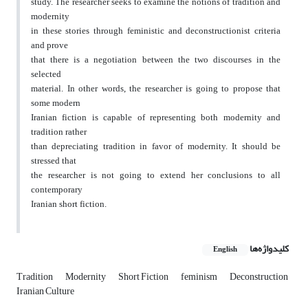
study. The researcher seeks to examine the notions of tradition and
modernity
in these stories through feministic and deconstructionist criteria
and prove
that there is a negotiation between the two discourses in the
selected
material. In other words, the researcher is going to propose that
some modern
Iranian fiction is capable of representing both modernity and
tradition rather
than depreciating tradition in favor of modernity. It should be
stressed that
the researcher is not going to extend her conclusions to all
contemporary
Iranian short fiction.
کلیدواژه‌ها
English
Tradition
Modernity
Short Fiction
feminism
Deconstruction
Iranian Culture