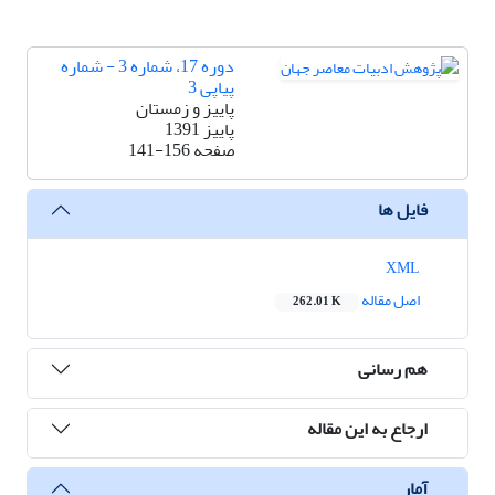
دوره 17، شماره 3 - شماره
پیاپی 3
پاییز و زمستان
پاییز 1391
صفحه
141-156
فایل ها
XML
اصل مقاله
262.01 K
هم رسانی
ارجاع به این مقاله
آمار