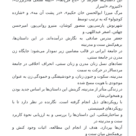
«کنیزو»، «اسرار
مرگ میرزا ابوالحسن خان حکیم»، «در پشت آن مه»، و «شازده
کوچولو» که به ترتیب توسط
شهرنوش پارسی‌پور، منصور کوشان، منیرو روانی‌پور، امیرحسن
چهلتن، اصغر عبداللهی، و
جعفر مدرس صادقی به نگارش درآمده‌اند. در این داستان‌ها،
برهم‌کنش سنت و مدرنیته
در جامعة ایرانی در قالب مضامین زیر نمودار می‌شود: جایگاه زن
مدرن در جامعة سنتی،
تضادهای نسل زنان مدرن و زنان سنتی، انحراف اخلاقی در جامعة
مردسالار در حرکت به سمت
مدرنیته، سکوت و جنون زنان، و خودشیفتگی و خمودگی زن به عنوان
موجودی با هویت مسخ شده
در زندگی متأثر از مدرنیته. گزینش این داستان‌ها بر اساس جدید بودن
و همخوانی‌شان
با رویکردهای ذیل انجام گرفته است. نگارنده در نظر دارد تا با
رویکردهای فمینیستی
و ساختارشکنی، این داستان‌ها را بررسی و به ارزیابی نحوة کاربرد
سنت و مدرنیته در
آن‌ها بپردازد. هدف از انجام این مطالعه، اثبات وجود کنش و
برهمکنش میان سنت و