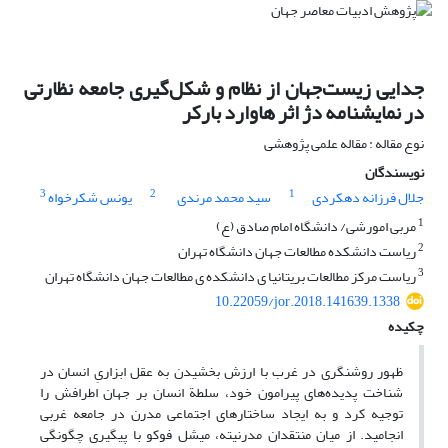
جدایی زیست‌جهان از نظام و شکل‌گیری جامعه نظارتی
در نمایشنامه دژ اثر هاوارد بارکر
نوع مقاله : مقاله علمی پژوهشی
نویسندگان
3
2
1
جلال فرزانه دهکردی
سید محمد مرندی
یونس شکرخواه
1
مربی امورشی/ دانشگاه امام صادق (ع)
2
ریاست دانشکده مطالعات جهان دانشگاه تهران
3
ریاست مرکز مطالعات بریتانیا ی دانشکده ی مطالعات جهان دانشگاه تهران
10.22059/jor.2018.141639.1338
چکیده
ظهور روشنگری در غرب با ارزش بخشیدن به عقل ابزاریِ انسان در
شناخت پدیده‌های پیرامون خود، سلطة انسان بر جهان اطرافش را
توجیه کرد و به ایجاد ساختارهای اجتماعی مدرن در جامعه غربی
انجامید. از میان منتقدان مدرنیته، میشل فوکو با پیگیری چگونگی