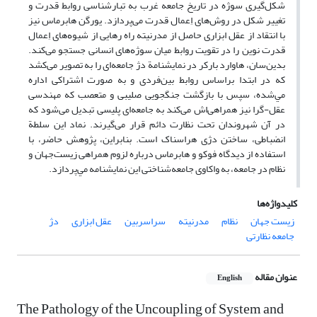
شکل‌گیری سوژه در تاریخ جامعه غرب به تبارشناسی روابط قدرت و
تغییر شکل در روش‌های اِعمال قدرت می‌پردازد. یورگن هابرماس نیز
با انتقاد از عقل ابزاری حاصل از مدرنیته راه رهایی از شیوﻩهای اِعمال
قدرت نوین را در تقویت روابط میان سوژﻩهای انسانی جستجو می‌کند.
بدین‌سان، هاوارد بارکر در نمایشنامة دژ جامعه‌ای را به تصویر می‌کشد
که در ابتدا براساس روابط بین‌فردی و به صورت اشتراکی اداره
ﻣﻲشده، سپس با بازگشت جنگجویی صلیبی و متعصب که مهندسی
عقل-گرا نیز همراهیﺍش می‌کند به جامعهﺍی پلیسی تبدیل می‌شود که
در آن شهروندان تحت نظارت دائم قرار می‌گیرند. نماد این سلطة
انضباطی، ساختن دژی هراسناک است. بنابراین، پژوهش حاضر، با
استفاده از دیدگاه فوکو و هابرماس درباره لزوم همراهی زیست‌جهان و
نظام در جامعه، به واکاوی جامعه‌شناختی این نمایشنامه ﻣﻲپردازد.
کلیدواژه‌ها
زیست جهان
نظام
مدرنیته
سراسربین
عقل ابزاری
دژ
جامعه نظارتی
عنوان مقاله
English
The Pathology of the Uncoupling of System and