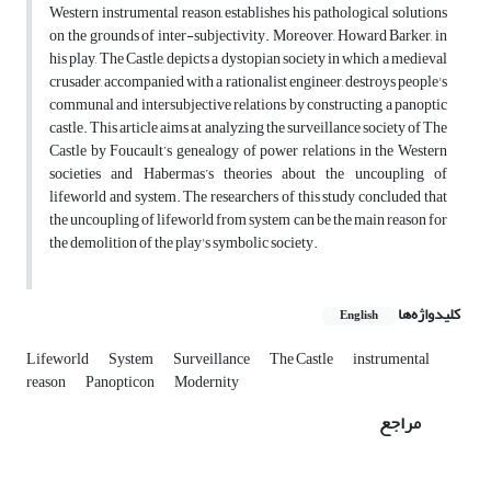
Western instrumental reason, establishes his pathological solutions
on the grounds of inter-subjectivity. Moreover, Howard Barker, in
his play, The Castle, depicts a dystopian society in which a medieval
crusader, accompanied with a rationalist engineer, destroys people's
communal and intersubjective relations by constructing a panoptic
castle. This article aims at analyzing the surveillance society of The
Castle by Foucault’s genealogy of power relations in the Western
societies and Habermas’s theories about the uncoupling of
lifeworld and system. The researchers of this study concluded that
the uncoupling of lifeworld from system can be the main reason for
the demolition of the play's symbolic society.
کلیدواژه‌ها
English
Lifeworld
System
Surveillance
The Castle
instrumental
reason
Panopticon
Modernity
مراجع