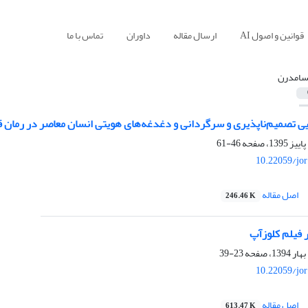
قوانین و اصول AI
ارسال مقاله
داوران
تماس با ما
سامدرن
ایی تصمیم‌ناپذیری و سرگردانی و دغدغه‌های هویتی انسان معاصر در رمان 
46-61
10.22059/jo
اصل مقاله
246.46 K
فیلم کلوزآپ
23-39
10.22059/jo
اصل مقاله
613.47 K