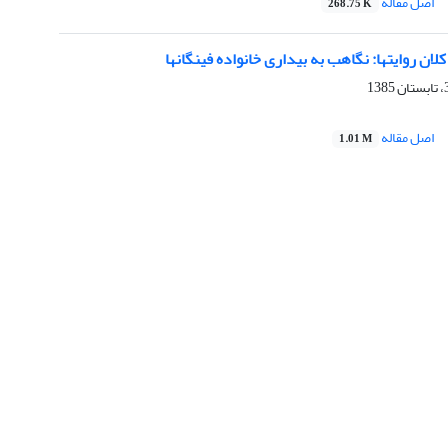
اصل مقاله
268.75 K
لان روایتها: نگاهب به بیداری خانواده فینگانها
اصل مقاله
1.01 M