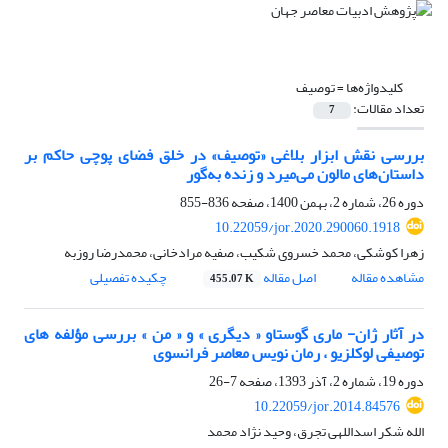
کلیدواژه‌ها =
توصیف
تعداد مقالات:
7
بررسی نقش ابزار بلاغی «توصیف» در خلق فضای پوچی حاکم بر
داستان‌های مالون می‌میرد و زنده به‌گور
دوره 26، شماره 2، بهمن 1400، صفحه
836-855
10.22059/jor.2020.290060.1918
زهرا کوشکی، محمد خسروی شکیب، صفیه مرادخانی، محمدرضا روزبه
مشاهده مقاله
اصل مقاله
چکیده تفصیلی
455.07 K
در آثار ژان- ماری گوستاو « دیگری » و « من » بررسی مؤلفه های
توصیفی لوکلزیو ، رمان نویس معاصر فرانسوی
دوره 19، شماره 2، آذر 1393، صفحه
7-26
10.22059/jor.2014.84576
الله شکر اسداللهی تجرق، وحید نژاد محمد