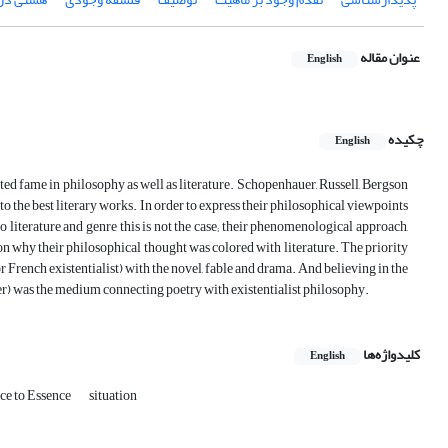
عنوان مقاله
English
چکیده
English
ted fame in philosophy as well as literature. Schopenhauer, Russell, Bergson
o the best literary works. In order to express their philosophical viewpoints
 to literature and genre this is not the case; their phenomenological approach,
on why their philosophical thought was colored with literature. The priority
 French existentialist) with the novel, fable and drama. And believing in the
ger) was the medium connecting poetry with existentialist philosophy.
کلیدواژه‌ها
English
nce to Essence
situation