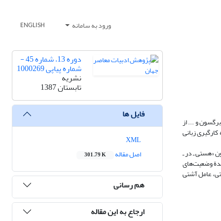
ورود به سامانه
ENGLISH
دوره 13، شماره 45 -
شماره پیاپی 1000269
نشریه
تابستان 1387
فایل ها
رگسون و ... از
 کارگیری زبانی
XML
 «هستی ‌ـ در ـ
اصل مقاله
301.79 K
ندة وضعیت‌های
تی، عامل آشتی
هم رسانی
ارجاع به این مقاله