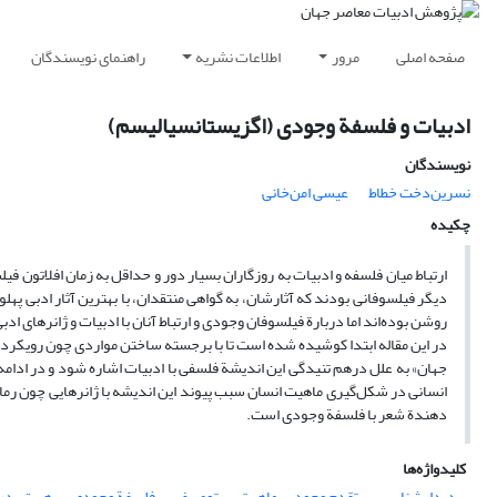
صفحه اصلی
مرور
اطلاعات نشریه
راهنمای نویسندگان
ادبیات و فلسفة وجودی (اگزیستانسیالیسم)
نویسندگان
نسرین‌دخت خطاط
عیسی امن‌خانی
چکیده
ارتباط میان فلسفه و ادبیات به روزگاران بسیار دور و حداقل به زمان افلاتون ف
دیگر فیلسوفانی بودند که آثارشان، به گواهی منتقدان، با بهترین آثار ادبی پهلو
روشن بوده‌اند اما دربارة فیلسوفان وجودی و ارتباط آنان با ادبیات و ژانرهای ادبی
در این مقاله ابتدا کوشیده شده است تا با برجسته ساختن مواردی چون رویکرد پد
جهان» به علل درهم تنیدگی این اندیشة فلسفی با ادبیات اشاره شود و در ادام
انسانی در شکل‌گیری ماهیت انسان سبب پیوند این اندیشه با ژانرهایی چون رما
دهندة شعر با فلسفة وجودی است.
کلیدواژه‌ها
پدیدارشناسی
تقدم وجود بر ماهیت
توصیف
فلسفة وجودی
هستی در 