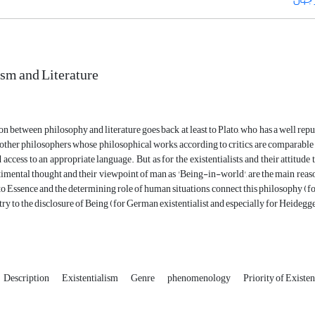
ism and Literature
n between philosophy and literature goes back at least to Plato, who has a well repu
 other philosophers whose philosophical works, according to critics, are comparable t
 access to an appropriate language. But as for the existentialists, and their attitude
ntimental thought and their viewpoint of man as 'Being-in-world', are the main reas
to Essence and the determining role of human situations, connect this philosophy (for
etry to the disclosure of Being (for German existentialist and especially for Heideg
Description
Existentialism
Genre
phenomenology
Priority of Existe