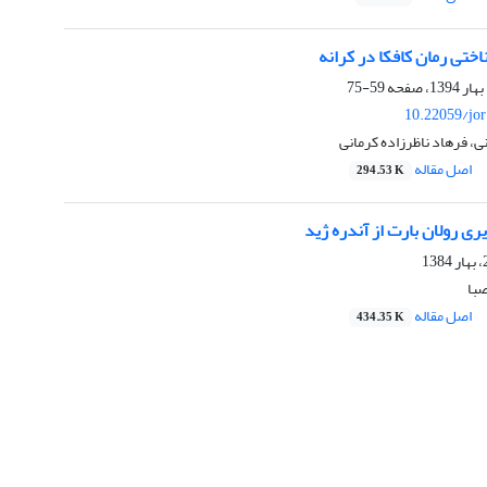
اختی رمان کافکا در کرانه
59-75
10.22059/jo
ی، فرهاد ناظرزاده کرمانی
اصل مقاله
294.53 K
ری رولان بارت از آندره ژید
با
اصل مقاله
434.35 K