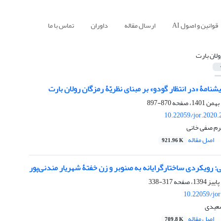
قوانین و اصول AI
ارسال مقاله
داوران
تماس با ما
ولان بارت
شنامۀ «در انتظار گودو» بر مبنای نظریّۀ رمزگان رولان بارت
870-897
10.22059/jor.2020.
کرم صفی خانی
اصل مقاله
921.96 K
: رویکردی ساختارگرایانه به صنوبر و زن خفتۀ شهریار مندنی‌پور
317-338
10.22059/jo
سعیدی
اصل مقاله
709.8 K