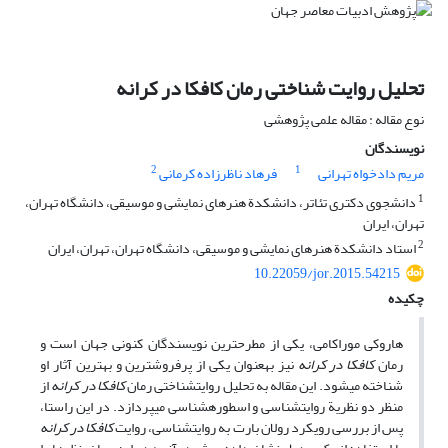
تحلیل روایت‏ شناختی رمان کافکا در کرانه
نوع مقاله : مقاله علمی پژوهشی
نویسندگان
2
1
مریم دادخواه تهرانی
فرهاد ناظرزاده کرمانی
1
دانشجوی دکتری تئاتر، دانشکدة هنرهای نمایشی و موسیقی، دانشگاه تهران،
تهران، ایران
2
استاد دانشکدة هنرهای نمایشی و موسیقی، دانشگاه تهران، تهران، ایران
10.22059/jor.2015.54215
چکیده
هاروکی موراکامی، یکی از مطرح­ترین نویسندگان کنونی جهان است و
رمان
کافکا در کرانه
نیز به­عنوان یکی از پرفروش­ترین و بهترین آثار او
شناخته می­شود. این مقاله به تحلیل روایت­شناختی رمان
کافکا در کرانه
از
منظر دو نظریة روایت­شناسی و اسطوره­شناسی می­پردازد. در این راستا،
پس از بررسی رویکرد رولان بارت به روایت­شناسی، روایت
کافکا در کرانه