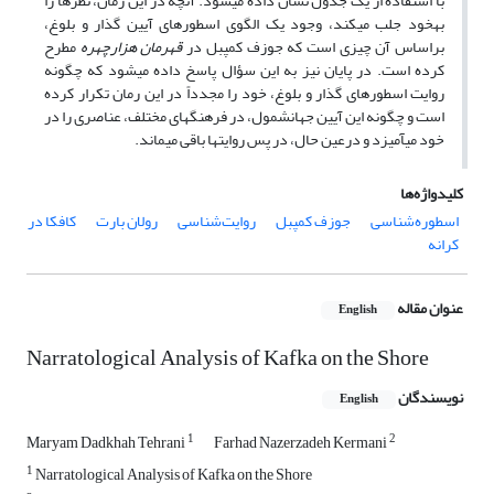
با استفاده از یک جدول نشان داده می‏شود. آنچه در این رمان، نظرها را
به­خود جلب می‏کند، وجود یک الگوی اسطوره‏ای آیین گذار و بلوغ،
براساس آن چیزی است که جوزف کمپبل در
قهرمان هزارچهره
مطرح
کرده است. در پایان نیز به این سؤال پاسخ داده می‏شود که چگونه
روایت اسطوره‏ای گذار و بلوغ، خود را مجدداً در این رمان تکرار کرده
است و چگونه این آیین جهان­شمول، در فرهنگ‏های مختلف، عناصری را در
خود می­آمیزد و درعین حال، در پس روایت‏ها باقی می‏ماند.
کلیدواژه‌ها
اسطوره‌شناسی
جوزف کمپبل
روایت‌شناسی
رولان بارت
کافکا در
کرانه
عنوان مقاله
English
Narratological Analysis of Kafka on the Shore
نویسندگان
English
1
2
Maryam Dadkhah Tehrani
Farhad Nazerzadeh Kermani
1
Narratological Analysis of Kafka on the Shore