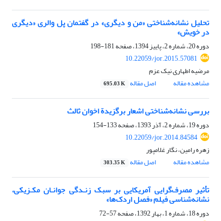
تحلیل نشانه‌شناختی «من و دیگری» در گفتمان پل والری «دیگری
در خویش»
دوره 20، شماره 2، پاییز 1394، صفحه
181-198
10.22059/jor.2015.57081
مرضیه اطهاری نیک عزم
مشاهده مقاله
اصل مقاله
695.03 K
بررسی نشانه‌شناختی اشعار برگزیدة‌ اخوان ثالث
دوره 19، شماره 2، آذر 1393، صفحه
133-154
10.22059/jor.2014.84584
زهره رامین، نگار غلامپور
مشاهده مقاله
اصل مقاله
303.35 K
تأثیر مصرف‌گرایی آمریکایی بر سبک زنـدگی جوانـان مکـزیکی،
نشانه‌شناسی فیلم «فصل اردک‌ها»
دوره 18، شماره 1، بهار 1392، صفحه
57-72