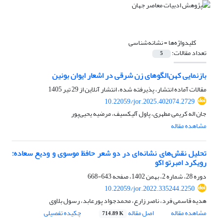
کلیدواژه‌ها =
نشانه‌شناسی
تعداد مقالات:
5
بازنمایی کهن‌الگوهای زن شرقی در اشعار ایوان بونین
مقالات آماده انتشار، پذیرفته شده، انتشار آنلاین از
29 تیر 1405
10.22059/jor.2025.402074.2729
جان اله کریمی مطهری، پاول آلیکسیف، مرضیه یحیی‌پور
مشاهده مقاله
تحلیل نقش‌های نشانه‌ای در دو شعر حافظ موسوی و ودیع سعاده:
رویکرد امبرتو اکو
دوره 28، شماره 2، بهمن 1402، صفحه
643-668
10.22059/jor.2022.335244.2250
هدیه قاسمی فرد، ناصر زارع، محمدجواد پورعابد، رسول بلاوی
مشاهده مقاله
اصل مقاله
چکیده تفصیلی
714.89 K