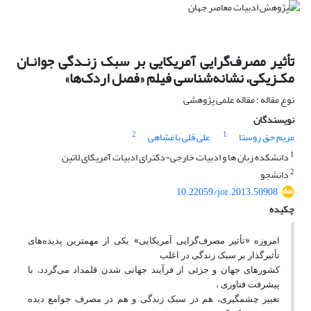
تأثیر مصرف‌گرایی آمریکایی بر سبک زنـدگی جوانـان
مکـزیکی، نشانه‌شناسی فیلم «فصل اردک‌ها»
نوع مقاله : مقاله علمی پژوهشی
نویسندگان
2
1
مریم حق روستا
علی قلی باغشاهی
1
دانشکده زبان ها و ادبیات خارجی-دکترای ادبیات آمریکای لاتین
2
دانشجو
10.22059/jor.2013.50908
چکیده
امروزه «تأثیر مصرف‌گرایی آمریکایی» یکی از مهمترین پدیده
های
تأثیرگذار بر سبک زندگی در اغلب
کشورهای جهان و جزئی از فرآیند جهانی شدن قلمداد می‌گردد. با
پیشرفت فناوری ،
تغییر چشمگیری، هم در سبک زندگی و هم در مصرف جوامع دیده