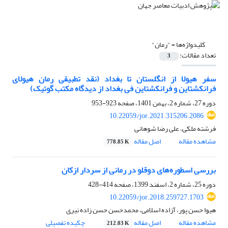
کلیدواژه‌ها =
"رمان"
تعداد مقالات:
3
سفر هیولا از انگلستان تا بغداد (نقد تطبیقی رمان هیولای
فرانکشتاین و فرانکشتاین فی بغداد از دیدگاه مکتب گوتیک)
دوره 27، شماره 2، بهمن 1401، صفحه
923-953
10.22059/jor.2021.315206.2086
فرشته ملکی، علی رضا شوهانی
مشاهده مقاله
اصل مقاله
778.85 K
بررسی اسطوره‌های دوقلو در رمانی از سردار ازکان
دوره 25، شماره 2، اسفند 1399، صفحه
414-428
10.22059/jor.2018.259727.1703
هیوا حسن پور، آزاده اسلامی، محمدحسن حسن زاده نیری
مشاهده مقاله
اصل مقاله
چکیده تفصیلی
212.03 K