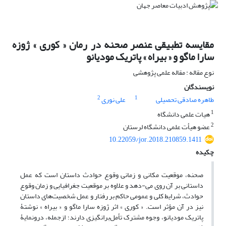
مقایسه تطبیقی عنصر صحنه در رمان « کوری » ژوزه
سارا ماگو و « بیراه » پاتریک مودیانو
نوع مقاله : مقاله علمی پژوهشی
نویسندگان
2
1
طاهره صادقی تحصیلی
علی نوری
1
هیات علمی دانشگاه
2
عضو هیأت علمی دانشگاه لرستان
10.22059/jor.2018.210859.1411
چکیده
صحنه، موقعیت مکانی و زمانی وقوع حوادث داستان است که عمل
داستانی بر آن روی می-دهد و علاوه بر موقعیت جغرافیایی و زمان وقوع
حوادث، شرایط کلی و عمومی حاکم بر رفتار و عمل شخصیت‌های داستان
نیز در آن مؤثر است. « کوری » اثر ژوزه سارا ماگو و « بیراه » نوشتۀ
پاتریک مودیانو، وجوه مشترک تأمل‌برانگیزی دارند؛ ازجمله، درونمایۀ