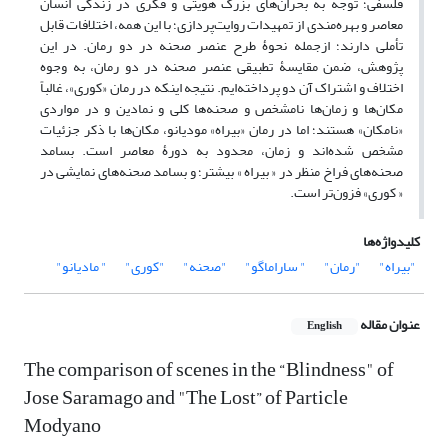
فلسفی؛ توجه به بحران‌های بزرگ هویتی و فکری در زندگی انسان
معاصر و بهره‌مندی از تمهیدات روایت‌پردازی؛ با این همه، اختلافات قابل
تأملی دارند؛ ازجمله نحوۀ طرح عنصر صحنه در دو رمان. در این
پژوهش، ضمن مقایسۀ تطبیقی عنصر صحنه در دو رمان، به وجوه
اختلاف و اشتراک آن دو پرداخته‌ایم. نتیجه اینکه در رمان «کوری»، غالباً
مکان‌ها و زمان‌ها نامشخص و صحنه‌ها کلی و نمادین و در مواردی
«نامکان» هستند؛ اما در رمان «بیراه» مودیانو، مکان‌ها با ذکر جزئیات
مشخص شده‌اند و زمان، محدود به دورۀ معاصر است. بسامد
صحنه‌های فراخ منظر در « بیراه » بیشتر؛ و بسامد صحنه‌های نمایشی در
« کوری» فزون‌تر است.
کلیدواژه‌ها
"بیراه"
"رمان"
" ساراماگو"
"صحنه"
"کوری"
" مادیانو"
عنوان مقاله
English
The comparison of scenes in the “Blindness" of
Jose Saramago and "The Lost” of Particle
Modyano