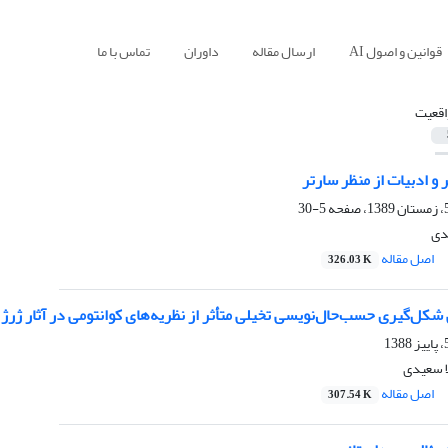
قوانین و اصول AI
ارسال مقاله
داوران
تماس با ما
اقعیت
 و ادبیات از منظر سارتر
5-30
دی
اصل مقاله
326.03 K
ل‌گیری حسب‌حال‌نویسی تخیلی متأثر از نظریه‌های کوانتومی در آثار ژرژ
ا سعیدی
اصل مقاله
307.54 K