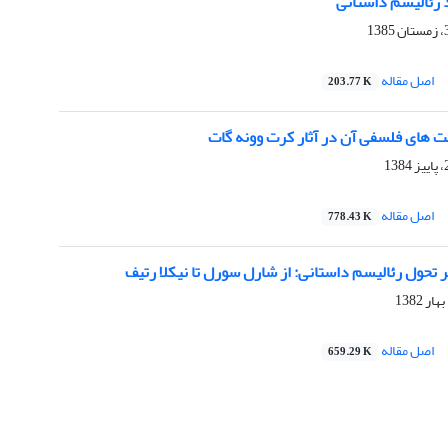
د رئالیسم داستانی
اصل مقاله
203.77 K
ت های فلسفی آن در آثار کرت وونه گات
اصل مقاله
778.43 K
تحول رئالیسم داستانی: از شارل سورل تا نیکلا رتیف
اصل مقاله
659.29 K