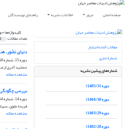
صفحه اصلی
مرور
اطلاعات نشریه
راهنمای نویسندگان
کلیدواژه‌ها =
و
تعداد مقالات:
5
مقالات آماده انتشار
دنیای تصّور، هنر
شماره جاری
دوره 15، شماره 58، زمستان 1389، صفحه
جمشید آذری ازغن
شماره‌های پیشین نشریه
مشاهده مقاله
دوره 31 (1405)
بررسی چگونگی شک
دوره 14، شماره 54، پاییز 1388
دوره 30 (1404)
فریده علوی، سهیل
دوره 29 (1403)
مشاهده مقاله
دوره 28 (1402)