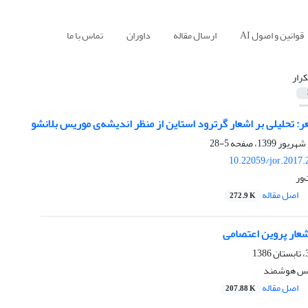
قوانین و اصول AI
ارسال مقاله
داوران
تماس با ما
کرار
: تحلیلی بر اشعار گرترود استاین از منظر اندیشه‌ی موریس بلانشو
5-28
10.22059/jor.2017.
ور
اصل مقاله
272.9 K
شعار پروین اعتصامی
گس هوشمند
اصل مقاله
207.88 K