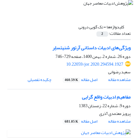
کلیدواژه‌ها =
تک گویی درونی
تعداد مقالات:
2
ویژگی‌های ادبیات داستانی آرتور شنیتسلِر
دوره 26، شماره 2، بهمن 1400، صفحه
729-746
10.22059/jor.2020.294594.1927
سعید رضوانی
مشاهده مقاله
اصل مقاله
چکیده تفصیلی
460.59 K
مفاهیم ادبیات واقع گرایی
دوره 9، شماره 22، زمستان 1383
پرویز معتمدى آذرى
مشاهده مقاله
اصل مقاله
681.05 K