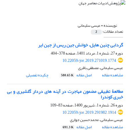
نویسنده =
عیسی سلیمانی
تعداد مقالات:
2
گردابی چنین هایل، خوانش جین ریس از جین ایر
دوره 27، شماره 1، مرداد 1401، صفحه
378-404
10.22059/jor.2019.271019.1774
عیسی سلیمانی، مصطفی باقری
مشاهده مقاله
اصل مقاله
چکیده تفصیلی
580.65 K
مطالعۀ تطبیقی مضمون مهاجرت در آینه های دردار گلشیری و بی
خبری کوندرا
دوره 26، شماره 1، شهریور 1400، صفحه
83-109
10.22059/jor.2019.291982.1914
عیسی سلیمانی، محمدحسین جواری
مشاهده مقاله
اصل مقاله
691.3 K