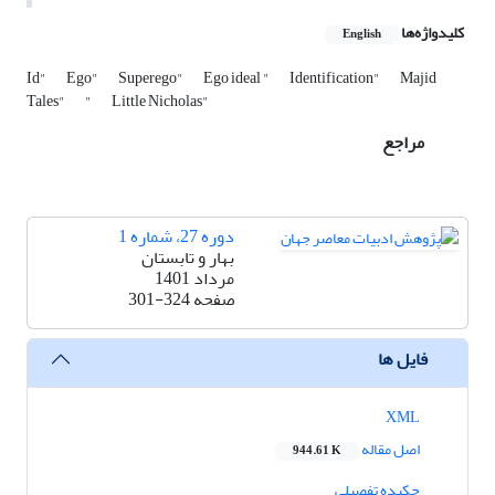
کلیدواژه‌ها
English
Id"
Ego"
Superego"
Ego ideal "
Identification"
Majid
Tales"
"
Little Nicholas"
مراجع
دوره 27، شماره 1
بهار و تابستان
مرداد 1401
صفحه
301-324
فایل ها
XML
اصل مقاله
944.61 K
چکیده تفصیلی