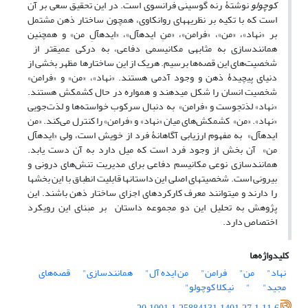
کوچولو
نوشتۀ رنه گوسینی فرانسوی است. در این تحقیق سعی بر آن
است که با تکیه بر نظریه­های روانکاوی، همچون ساختار ذهن مشتمل
بر «نهاد»، «من»، «فرامن»، «منِ ایده­آل»، «ایده­آلِ من» و همچنین
همانندسازی به مثابه­ی مکانیسمی دفاعی، به درکی عمیق­تر از
شخصیت‌های این قصه‌ها برسیم. هریک از این ساختارها مظهر بخشی از
دنیای پیچیدۀ ذهن و وجود آدمی هستند. «نهاد»، «من» و «فرامن»
شخصیت انسان را شکل می­دهند و همواره در حال کشمکش هستند.
«نهاد» لذت­جوست و «فرامن» به دنبال سرکوب خواسته‌ها و لذت‌جویی
«نهاد». «من» کشمکش‌های میان «نهاد» و «فرامن» را کنترل می‌کند. «من
ایده­آل» به مفهوم ارزیابی آگاهانۀ فرد از خویش است، ولی «ایده­آل
من» آن بخش از وجود فرد است که میل دارد به آن دست یابد.
همانند­سازی نوعی مکانیسم‌ دفاعی برای مدیریت تنش‌های درونی و
بیرونی است. شخصیت­های اصلی این داستان­ها قابلیت انطباق با این بخش­ها
را دارند و می­توانند معرف کارکردهای اجزای ساختار ذهن باشند. این
پژوهش به تحلیل این دو مجموعه داستان بر مبنای این رویکرد
اختصاص دارد.
کلیدواژه‌ها
نهاد"
من"
فرامن"
من ایده آل"
همانندسازی"
قصه‌های
مجید"
"
نیکلا کوچولو"