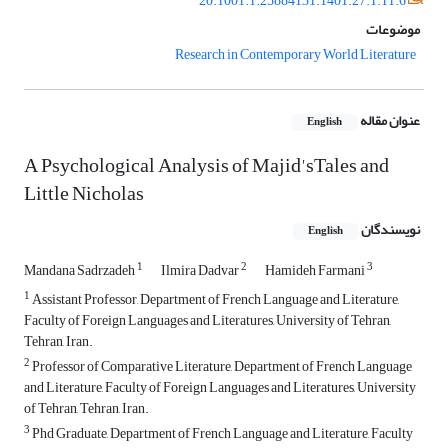
20.1001.1.25884131.1401.27.1.11.6
موضوعات
Research in Contemporary World Literature
عنوان مقاله
English
A Psychological Analysis of Majid'sTales and
Little Nicholas
نویسندگان
English
1
2
3
Mandana Sadrzadeh
Ilmira Dadvar
Hamideh Farmani
1
Assistant Professor, Department of French Language and Literature,
Faculty of Foreign Languages and Literatures, University of Tehran,
Tehran, Iran.
2
Professor of Comparative Literature, Department of French Language
and Literature, Faculty of Foreign Languages and Literatures, University
of Tehran, Tehran, Iran.
3
Phd Graduate, Department of French Language and Literature, Faculty