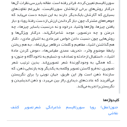
سوررئالیسم تعیین کرده، فراتر رفته است. مقاله بابررسی نظرات آن‌ها
درکنار روش‌های برخی ازنقاشان سوررئالیست، علی‌رغم تفاوت‌های
بسیاری که آثارشان بایک‌دیگر دارند به این نتیجه دست می‌یابد که
جوهره‌های مشترک چون «باز گرداندن ارزش ازدست رفتة رویا» و «باز
یافتن چیزها، واژه‌ها واشیاء درخود و نه درنسبت باسایر چیزها»، چه
درمتن و چه درتصویر، موجد شاعرانگی‌اند، درکنار ویژگی‌ها و
روش‌هایی چون «نسبت دادن خواص غیرعادی به اشیای عادی»، «کنار
هم گذاشتن اشیاء، مفاهیم و کلمات درظاهر بی‌ارتباط»، «به هم ریختن
رابطة موضوع واثر»، «تحریف عمدی مقیاس‌ها»، «عوض کردن مادة
اشیاء»، «استقبال ازحادثه و تصادف» و «تسلیم به ناخودآگاه و جنون» و
...که همگی به وجودآورندة شعر تصویری‌اند. بدین ترتیب شعر
تصویری، نه فرو کاستن تصویر وکلمه به یکدیگر ونه بازنمایی ذهن، که
سازندة ذهن است واز این طریق، جهان نوینی را برای نگریستن
می‌آفریند که عادت‌های دیداری رااز بین می‌برد، و ذهن اندیشیدن و
نگریستن را تجربه می‌کند.
کلیدواژه‌ها
جنون(عقل)
رویا
سوررئالیسم
شاعرانگی
شعر تصویر
کشف
نقاشی