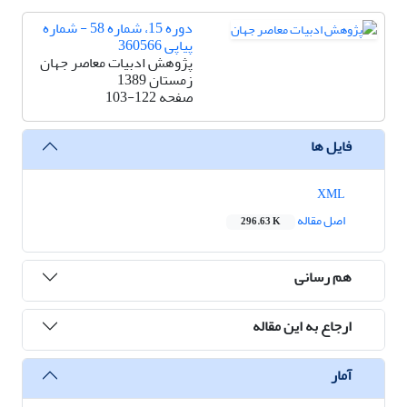
دوره 15، شماره 58 - شماره
پیاپی 360566
پژوهش ادبیات معاصر جهان
زمستان 1389
صفحه
103-122
فایل ها
XML
اصل مقاله
296.63 K
هم رسانی
ارجاع به این مقاله
آمار