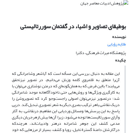
بوطیقای تصاویر و اشیاء در گفتمان سوررئالیستی
نویسنده
طلایه رؤیایی
پژوهشگاه میراث فرهنگی، دکترا
چکیده
این مقاله به دنبال بررسی این مسأله است که آیاشعر وشاعرانگی که
آن‌را متعلق به قلمروی کلمه وزبان می‌دانیم، در تصویر نیزتحقق
می‌یابند؟ بااین فرض که به همان‌گونه‌ای که درمتن نوشتاری می‌توان با
به کارگیری ویژگی‌ها و روش‌هایی حتی ناخودآگاهانه موجد شاعرانگی
شد؛ درتصویر نیزمی‌توان اصولی راجست‌وجو کرد که تصویروشئ را
دریک نقاشی یاهر ترکیب بصری دیگربه شعر تصویری تبدیل کند. درپی
پاسخ به این پرسش‌ها ومسائل وردیابی این مفاهیم درنقاشی، به آثار
وآرای سوررئالیست‌ها توجه می‌شود، زیرا آن‌ها بیش ازهرجریان دیگری
مدعی کشف این جوهر شاعرانه درهنر وادبیات‌اند، هرچندکه
درآثارشان دامنة گسترة تخیل، رویا و کشف، بسیار از مرزهایی که خود