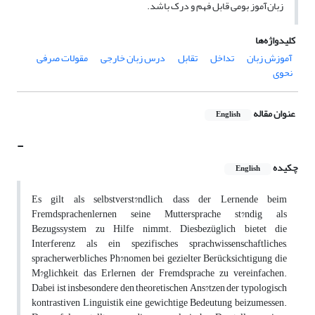
زبان‌آموز بومی قابل فهم و درک باشد.
کلیدواژه‌ها
آموزش زبان
تداخل
تقابل
درس زبان خارجی
مقولات صرفی
نحوی
عنوان مقاله
English
-
چکیده
English
Es gilt als selbstverst?ndlich, dass der Lernende beim
Fremdsprachenlernen seine Muttersprache st?ndig als
Bezugssystem zu Hilfe nimmt. Diesbezüglich bietet die
Interferenz als ein spezifisches sprachwissenschaftliches,
spracherwerbliches Ph?nomen bei gezielter Berücksichtigung die
M?glichkeit, das Erlernen der Fremdsprache zu vereinfachen.
Dabei ist insbesondere den theoretischen Ans?tzen der typologisch
kontrastiven Linguistik eine gewichtige Bedeutung beizumessen.