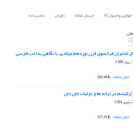
قوانین و اصول AI
ارسال مقاله
داوران
تماس با ما
عالی
ثار شاعران فرانسوی قرن نوزدهم میلادی، با نگاهی به ادب فارسی
اصل مقاله
222.56 K
رکیسم در ترانه ها و غزلیات جان دان
اصل مقاله
577.71 K