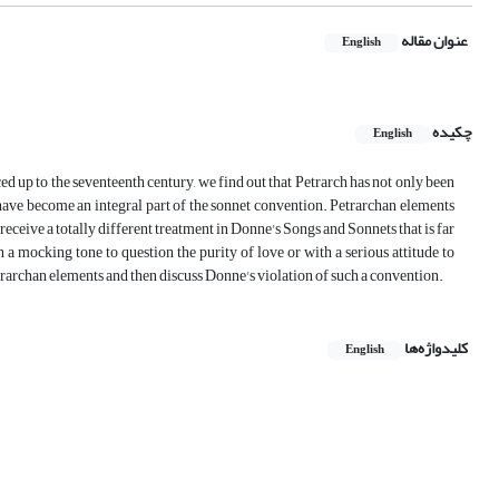
عنوان مقاله
English
چکیده
English
ed up to the seventeenth century, we find out that Petrarch has not only been
 have become an integral part of the sonnet convention. Petrarchan elements
receive a totally different treatment in Donne's Songs and Sonnets that is far
 a mocking tone to question the purity of love or with a serious attitude to
Petrarchan elements and then discuss Donne's violation of such a convention.
کلیدواژه‌ها
English