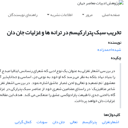
صفحه اصلی
مرور
اطلاعات نشریه
راهنمای نویسندگان
تخریب سبک پترارکیسم در ترانه ها و غزلیات جان دان
نویسنده
شیده احمدزاده
چکیده
در بررسی اشعار تغزلی به عنوان یک نوع ادبی که شعرای رنسانس ایتالیا مبدع آ
را بنیاد نهاد بلکه به نظر می رسد که او خود به نوعی جزء اساسی و جداناپذیر 
معشوق‘ تم تصعید و تعالی و لحن غمبار عاشق اشاره نمود. در بررسی اشعار تغزل
شاعر متافیزیک‘ در راستای مضامین شعری خود از عناصر سبک پترارکی در غزلیات
گاه با لحنی جدی تا طبیعت پارادوکسی عشق را منعکس می کند. هدف این مقاله 
غزلیات دان خواهد پرداخت.
کلیدواژه‌ها
اشعارتغزلی
پتراکیسم
تعالی
جان دان
سونات
کمال گرایی