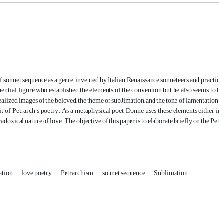
of sonnet sequence as a genre, invented by Italian Renaissance sonneteers and practic
uential figure who established the elements of the convention but he also seems to
dealized images of the beloved, the theme of subJimation, and the tone of lamentation 
it of Petrarch's poetry. As a metaphysical poet, Donne uses these elements either in
aradoxical nature of love. The objective of this paper is to elaborate briefly on the 
zation
love poetry
Petrarchism
sonnet sequence
Sublimation