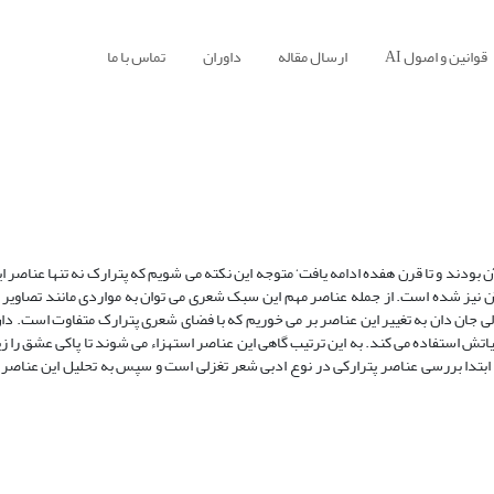
قوانین و اصول AI
ارسال مقاله
داوران
تماس با ما
ن بودند و تا قرن هفده ادامه یافت‘ متوجه این نکته می شویم که پترارک نه تنها عناصر
آن نیز شده است. از جمله عناصر مهم این سبک شعری می توان به مواردی مانند تصاویر کم
ی جان دان به تغییر این عناصر بر می خوریم که با فضای شعری پترارک متفاوت است. دان
ش استفاده می کند. به این ترتیب گاهی این عناصر استهزاء می شوند تا پاکی عشق را زی
ابتدا بررسی عناصر پترارکی در نوع ادبی شعر تغزلی است و سپس به تحلیل این عناصر و