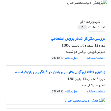
کلیدواژه‌ها =
آوا
تعداد مقالات:
2
بررسی یکی از اشعار پروین اعتصامی
دوره 12، شماره 38، تابستان 1386
مهوش قویمی، نرگس هوشمند
مشاهده مقاله
اصل مقاله
207.88 K
واکاوی خطاهـای آوایی فارسی زبانان در فراگیری زبان فرانسه
دوره 7، شماره 13، پاییز 1381
امیررضا وکیلى فرد
مشاهده مقاله
اصل مقاله
270.67 K