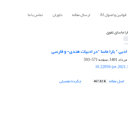
قوانین و اصول AI
ارسال مقاله
داوران
تماس با ما
ارا ماسای تقوی
دبی " بارا ماسا "در ادبیات هندی- و فارسی
571-593
10.22059/jor.2021.
اصل مقاله
چکیده تفصیلی
467.82 K