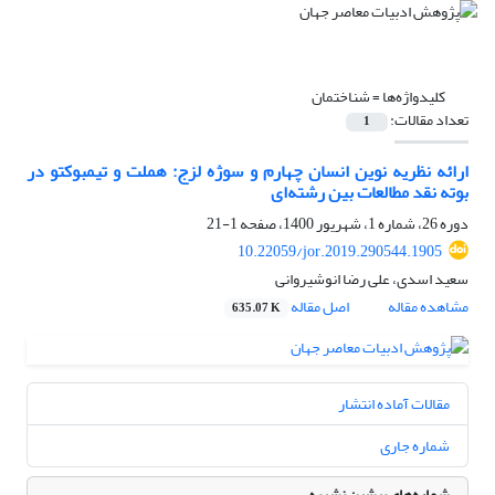
کلیدواژه‌ها =
شناختمان
تعداد مقالات:
1
ارائه نظریه نوین انسان چهارم و سوژه لزج: هملت و تیمبوکتو در
بوته نقد مطالعات بین رشته‌ای
دوره 26، شماره 1، شهریور 1400، صفحه
1-21
10.22059/jor.2019.290544.1905
سعید اسدی، علی رضا انوشیروانی
مشاهده مقاله
اصل مقاله
635.07 K
مقالات آماده انتشار
شماره جاری
شماره‌های پیشین نشریه