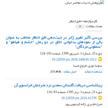
کلیدواژه‌ها =
افق انتظار
تعداد مقالات:
2
بررسی تأثیر تغییر ژانر در جهت‌دهی افق انتظار مخاطب به عنوان
یکی از نمودهای بدخوانی خلاق در دو رمان "خشم و هیاهو" و
"سمفونی مردگان"
دوره 25، شماره 1، شهریور 1399، صفحه
101-124
10.22059/jor.2018.246630.1612
سونیا نوری، فروغ صهبا
مشاهده مقاله
اصل مقاله
271.98 K
زیباشناسی دریافت گلستان سعدی نزد مترجمان فرانسوی آن
دوره 21، شماره 1، بهار 1395، صفحه
93-116
10.22059/jor.2016.61378
منیژه قنبری، ژاله کهنمویی پور