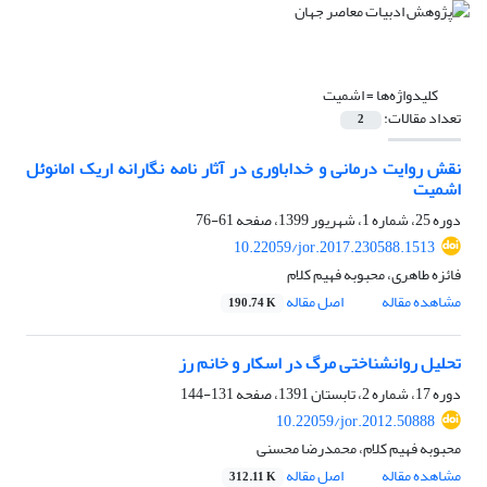
کلیدواژه‌ها =
اشمیت
تعداد مقالات:
2
نقش روایت درمانی و خداباوری در آثار نامه نگارانه اریک امانوئل
اشمیت
دوره 25، شماره 1، شهریور 1399، صفحه
61-76
10.22059/jor.2017.230588.1513
فائزه طاهری، محبوبه فهیم کلام
مشاهده مقاله
اصل مقاله
190.74 K
تحلیل روانشناختی مرگ در اسکار و خانم رز
دوره 17، شماره 2، تابستان 1391، صفحه
131-144
10.22059/jor.2012.50888
محبوبه فهیم کلام، محمدرضا محسنی
مشاهده مقاله
اصل مقاله
312.11 K